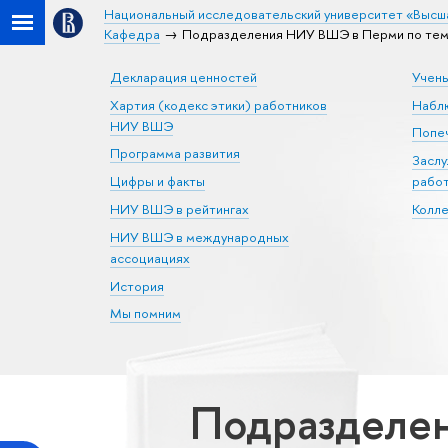
Национальный исследовательский университет «Высш
Кафедра
Подразделения НИУ ВШЭ в Перми по тем
Декларация ценностей
Учен
Хартия (кодекс этики) работников
Набл
НИУ ВШЭ
Попеч
Программа развития
Засл
Цифры и факты
рабо
НИУ ВШЭ в рейтингах
Колл
НИУ ВШЭ в международных
ассоциациях
История
Мы помним
Подразделен