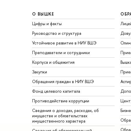
О ВЫШКЕ
ОБР
Цифры и факты
Лице
Руководство и структура
Дову
Устойчивое развитие в НИУ ВШЭ
Олим
Преподаватели и сотрудники
Прие
Корпуса и общежития
Вышк
Закупки
Прие
Обращения граждан в НИУ ВШЭ
Аспи
Фонд целевого капитала
Допо
Противодействие коррупции
Цент
Сведения о доходах, расходах, об
Бизн
имуществе и обязательствах
Обра
имущественного характера
Обрат
Сведения об образовательной