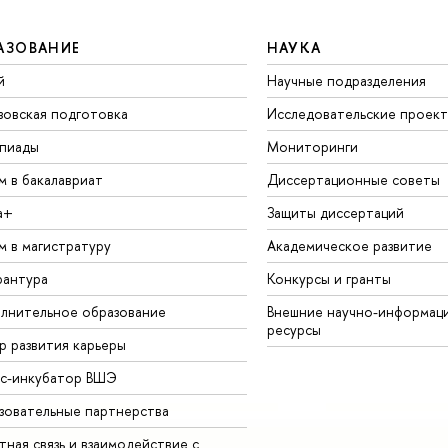
АЗОВАНИЕ
НАУКА
й
Научные подразделения
зовская подготовка
Исследовательские проек
пиады
Мониторинги
м в бакалавриат
Диссертационные советы
а+
Защиты диссертаций
м в магистратуру
Академическое развитие
рантура
Конкурсы и гранты
лнительное образование
Внешние научно-информац
ресурсы
р развития карьеры
ес-инкубатор ВШЭ
зовательные партнерства
ная связь и взаимодействие с