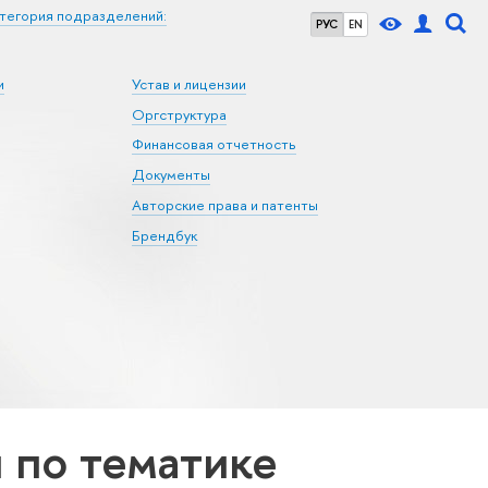
тегория подразделений:
РУС
EN
и
Устав и лицензии
Оргструктура
Финансовая отчетность
Документы
Авторские права и патенты
Брендбук
по тематике