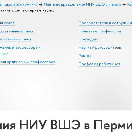
ая школа экономики»
Найти подразделение НИУ ВШЭ в Перми
Ка
атике «Компьютерные науки»
ый совет
Преподаватели и сотрудник
юдательный совет
Почетные профессора
ительский совет
Президент
уженные профессора и
Научный руководитель
тники
Ректор
егия ординарных профессоров
Профсоюз работников
ия НИУ ВШЭ в Перми 