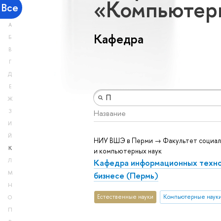
«Компьютер
Все
А
Кафедра
Б
В
Г
Д
Е
Ж
З
Название
И
Й
НИУ ВШЭ в Перми → Факультет социал
К
и компьютерных наук
Кафедра информационных техно
Л
М
бизнесе (Пермь)
Н
Естественные науки
Компьютерные наук
О
П