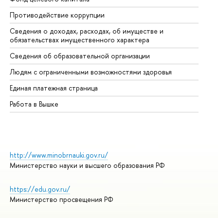
Противодействие коррупции
Це
Сведения о доходах, расходах, об имуществе и
Би
обязательствах имущественного характера
Об
Сведения об образовательной организации
Об
Людям с ограниченными возможностями здоровья
Единая платежная страница
Работа в Вышке
http://www.minobrnauki.gov.ru/
Министерство науки и высшего образования РФ
https://edu.gov.ru/
Министерство просвещения РФ