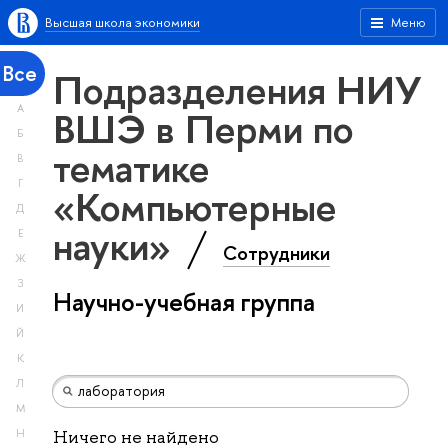
Высшая школа экономики
Меню
Все
Подразделения НИУ
А
ВШЭ в Перми по
Б
тематике
В
Г
«Компьютерные
Д
науки»
Е
Сотрудники
Ж
З
Научно-учебная группа
И
Й
К
Л
М
Н
Ничего не найдено