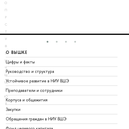
О
П
Р
С
Т
У
Ф
О ВЫШКЕ
О
Х
Ц
Цифры и факты
Ли
Ч
Руководство и структура
До
Ш
Устойчивое развитие в НИУ ВШЭ
Ол
Щ
Э
Преподаватели и сотрудники
Пр
Ю
Корпуса и общежития
Вы
Я
Закупки
Пр
Обращения граждан в НИУ ВШЭ
Ас
Фонд целевого капитала
До