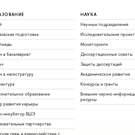
АЗОВАНИЕ
НАУКА
й
Научные подразделения
зовская подготовка
Исследовательские проек
пиады
Мониторинги
м в бакалавриат
Диссертационные советы
а+
Защиты диссертаций
м в магистратуру
Академическое развитие
рантура
Конкурсы и гранты
лнительное образование
Внешние научно-информац
ресурсы
р развития карьеры
ес-инкубатор ВШЭ
зовательные партнерства
ная связь и взаимодействие с