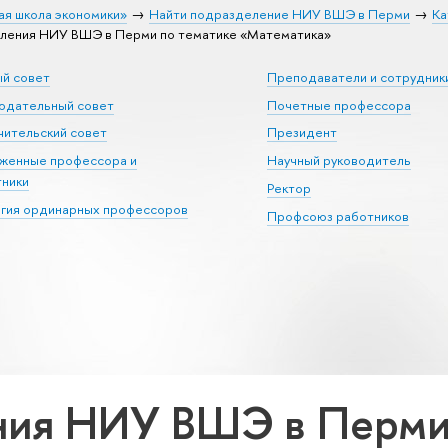
ая школа экономики»
Найти подразделение НИУ ВШЭ в Перми
Ка
ления НИУ ВШЭ в Перми по тематике «Математика»
ый совет
Преподаватели и сотрудник
юдательный совет
Почетные профессора
ительский совет
Президент
уженные профессора и
Научный руководитель
тники
Ректор
егия ординарных профессоров
Профсоюз работников
ия НИУ ВШЭ в Перми 