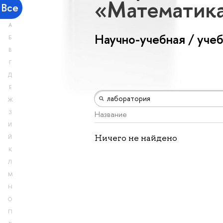
«Математик
Все
А
Научно-учебная / уче
Б
В
Г
Д
Е
Ж
З
Название
И
Ничего не найдено
Й
К
Л
М
Н
О
П