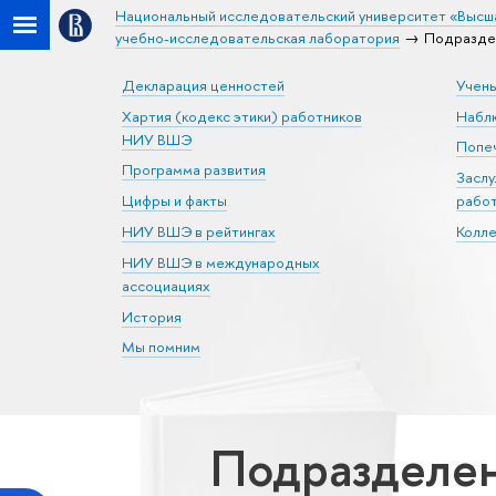
Национальный исследовательский университет «Высш
учебно-исследовательская лаборатория
Подразде
Декларация ценностей
Учен
Хартия (кодекс этики) работников
Набл
НИУ ВШЭ
Попеч
Программа развития
Засл
Цифры и факты
рабо
НИУ ВШЭ в рейтингах
Колл
НИУ ВШЭ в международных
ассоциациях
История
Мы помним
Подразделен