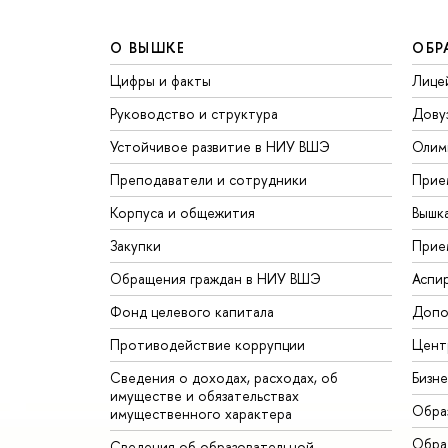
О ВЫШКЕ
ОБР
Цифры и факты
Лице
Руководство и структура
Дову
Устойчивое развитие в НИУ ВШЭ
Олим
Преподаватели и сотрудники
Прие
Корпуса и общежития
Вышк
Закупки
Прие
Обращения граждан в НИУ ВШЭ
Аспи
Фонд целевого капитала
Допо
Противодействие коррупции
Цент
Сведения о доходах, расходах, об
Бизн
имуществе и обязательствах
Обра
имущественного характера
Обрат
Сведения об образовательной