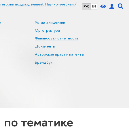
тегория подразделений: Научно-учебная /
РУС
EN
и
Устав и лицензии
Оргструктура
Финансовая отчетность
Документы
Авторские права и патенты
Брендбук
по тематике