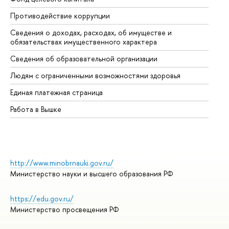
Противодействие коррупции
Це
Сведения о доходах, расходах, об имуществе и
Би
обязательствах имущественного характера
Об
Сведения об образовательной организации
Об
Людям с ограниченными возможностями здоровья
Единая платежная страница
Работа в Вышке
http://www.minobrnauki.gov.ru/
Министерство науки и высшего образования РФ
https://edu.gov.ru/
Министерство просвещения РФ