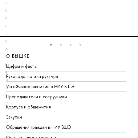
О
П
Р
С
Т
У
Ф
О ВЫШКЕ
О
Х
Ц
Цифры и факты
Ли
Ч
Руководство и структура
До
Ш
Устойчивое развитие в НИУ ВШЭ
Ол
Щ
Э
Преподаватели и сотрудники
Пр
Ю
Корпуса и общежития
Вы
Я
Закупки
Пр
Обращения граждан в НИУ ВШЭ
Ас
Фонд целевого капитала
До