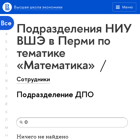
Высшая школа экономики
Меню
Все
Подразделения НИУ
А
ВШЭ в Перми по
Б
тематике
В
Г
«Математика»
Д
Е
Сотрудники
Ж
З
Подразделение ДПО
И
Й
К
Л
М
Н
Ничего не найдено