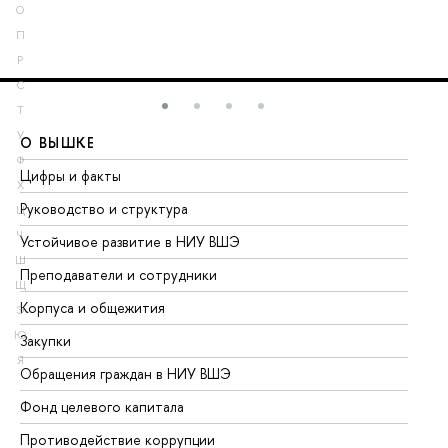
О
П
Р
С
Т
У
О ВЫШКЕ
О
Ф
Цифры и факты
Ли
Х
Руководство и структура
До
Ц
Ч
Устойчивое развитие в НИУ ВШЭ
Ол
Ш
Преподаватели и сотрудники
Пр
Щ
Корпуса и общежития
Вы
Э
Ю
Закупки
Пр
Я
Обращения граждан в НИУ ВШЭ
Ас
Фонд целевого капитала
До
Противодействие коррупции
Це