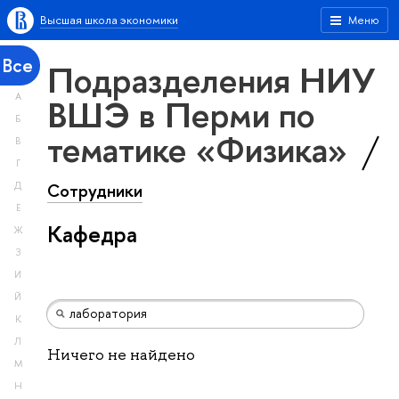
Высшая школа экономики
Меню
Все
Подразделения НИУ
А
ВШЭ в Перми по
Б
тематике «Физика»
В
Г
Сотрудники
Д
Е
Кафедра
Ж
З
И
Й
К
Л
Ничего не найдено
М
Н