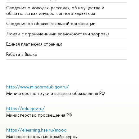
Сведения о доходах, расходах, об имуществе и
Би
обязательствах имущественного характера
Об
Сведения об образовательной организации
Об
Людям с ограниченными возможностями здоровья
Единая платежная страница
Работа в Вышке
http://www.minobrnauki.gov.ru/
Министерство науки и высшего образования РФ
https://edu.gov.ru/
Министерство просвещения РФ
https://elearning.hse.ru/mooc
Массовые открытые онлайн-курсы