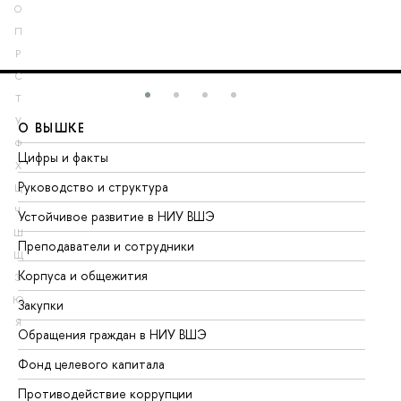
О
П
Р
С
Т
У
О ВЫШКЕ
О
Ф
Цифры и факты
Ли
Х
Руководство и структура
До
Ц
Ч
Устойчивое развитие в НИУ ВШЭ
Ол
Ш
Преподаватели и сотрудники
Пр
Щ
Корпуса и общежития
Вы
Э
Ю
Закупки
Пр
Я
Обращения граждан в НИУ ВШЭ
Ас
Фонд целевого капитала
До
Противодействие коррупции
Це