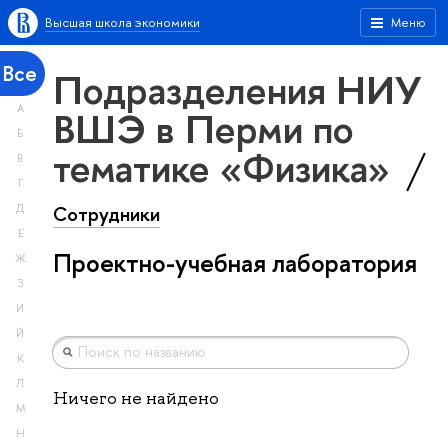
Высшая школа экономики
Меню
Все
Подразделения НИУ
А
ВШЭ в Перми по
Б
тематике «Физика»
В
Г
Сотрудники
Д
Е
Проектно-учебная лаборатория
Ж
З
И
Й
К
Л
Ничего не найдено
М
Н