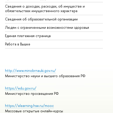
Сведения о доходах, расходах, об имуществе и
Би
обязательствах имущественного характера
Об
Сведения об образовательной организации
Об
Людям с ограниченными возможностями здоровья
Единая платежная страница
Работа в Вышке
http://www.minobrnauki.gov.ru/
Министерство науки и высшего образования РФ
https://edu.gov.ru/
Министерство просвещения РФ
https://elearning.hse.ru/mooc
Массовые открытые онлайн-курсы