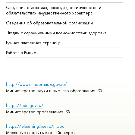
Сведения о доходах, расходах, об имуществе и
Би
обязательствах имущественного характера
Об
Сведения об образовательной организации
Об
Людям с ограниченными возможностями здоровья
Единая платежная страница
Работа в Вышке
http://www.minobrnauki.gov.ru/
Министерство науки и высшего образования РФ
https://edu.gov.ru/
Министерство просвещения РФ
https://elearning.hse.ru/mooc
Массовые открытые онлайн-курсы