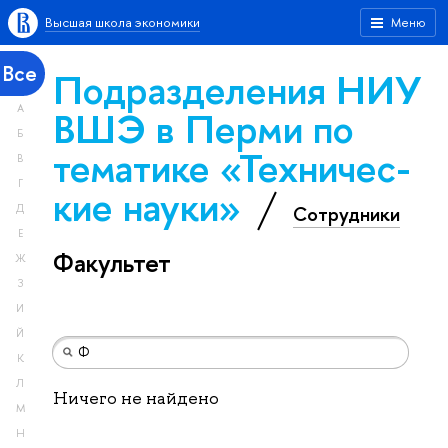
Высшая школа экономики
Меню
Все
Подразделения НИУ
А
ВШЭ в Перми по
Б
тематике «Тех­ничес­
В
Г
кие науки»
Сотрудники
Д
Е
Факультет
Ж
З
И
Й
К
Л
Ничего не найдено
М
Н