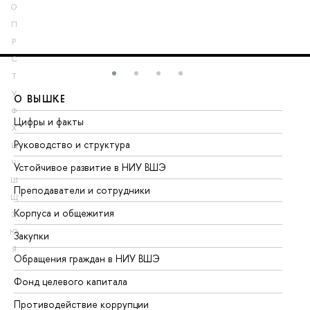
О
П
Р
С
Т
У
О ВЫШКЕ
О
Ф
Цифры и факты
Ли
Х
Руководство и структура
До
Ц
Ч
Устойчивое развитие в НИУ ВШЭ
Ол
Ш
Преподаватели и сотрудники
Пр
Щ
Корпуса и общежития
Вы
Э
Ю
Закупки
Пр
Я
Обращения граждан в НИУ ВШЭ
Ас
Фонд целевого капитала
До
Противодействие коррупции
Це