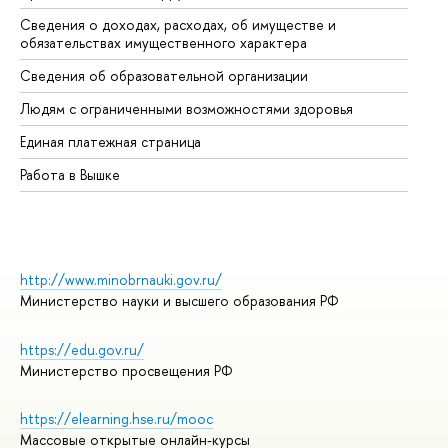
Сведения о доходах, расходах, об имуществе и
Би
обязательствах имущественного характера
Об
Сведения об образовательной организации
Об
Людям с ограниченными возможностями здоровья
Единая платежная страница
Работа в Вышке
http://www.minobrnauki.gov.ru/
Министерство науки и высшего образования РФ
https://edu.gov.ru/
Министерство просвещения РФ
https://elearning.hse.ru/mooc
Массовые открытые онлайн-курсы