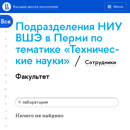
Высшая школа экономики
Меню
Все
Подразделения НИУ
А
ВШЭ в Перми по
Б
тематике «Тех­ничес­
В
Г
кие науки»
Сотрудники
Д
Е
Факультет
Ж
З
И
Й
К
Л
Ничего не найдено
М
Н