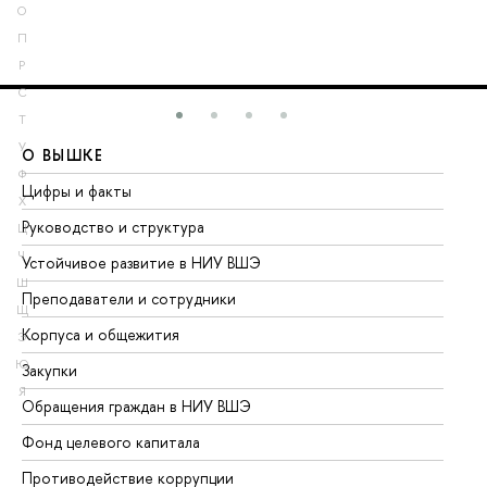
О
П
Р
С
Т
У
О ВЫШКЕ
О
Ф
Цифры и факты
Ли
Х
Руководство и структура
До
Ц
Ч
Устойчивое развитие в НИУ ВШЭ
Ол
Ш
Преподаватели и сотрудники
Пр
Щ
Корпуса и общежития
Вы
Э
Ю
Закупки
Пр
Я
Обращения граждан в НИУ ВШЭ
Ас
Фонд целевого капитала
До
Противодействие коррупции
Це