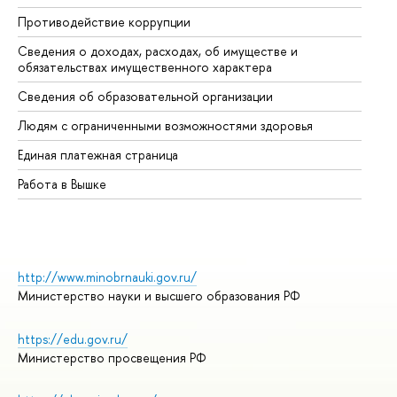
Противодействие коррупции
Це
Сведения о доходах, расходах, об имуществе и
Би
обязательствах имущественного характера
Об
Сведения об образовательной организации
Об
Людям с ограниченными возможностями здоровья
Единая платежная страница
Работа в Вышке
http://www.minobrnauki.gov.ru/
Министерство науки и высшего образования РФ
https://edu.gov.ru/
Министерство просвещения РФ