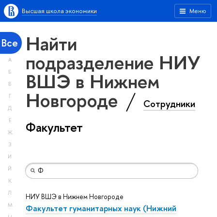
Высшая школа экономики
Меню
Найти
Все
подразделение НИУ
А
ВШЭ в Нижнем
Б
В
Новгороде
Г
Сотрудники
Д
Е
Факультет
Ж
З
И
Й
К
Л
НИУ ВШЭ в Нижнем Новгороде
М
Факультет гуманитарных наук (Нижний