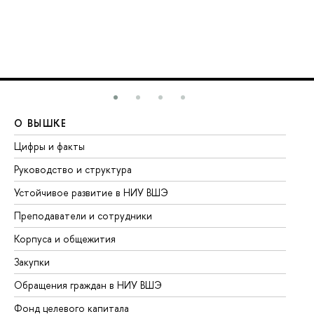
О ВЫШКЕ
О
Цифры и факты
Ли
Руководство и структура
До
Устойчивое развитие в НИУ ВШЭ
Ол
Преподаватели и сотрудники
Пр
Корпуса и общежития
Вы
Закупки
Пр
Обращения граждан в НИУ ВШЭ
Ас
Фонд целевого капитала
До