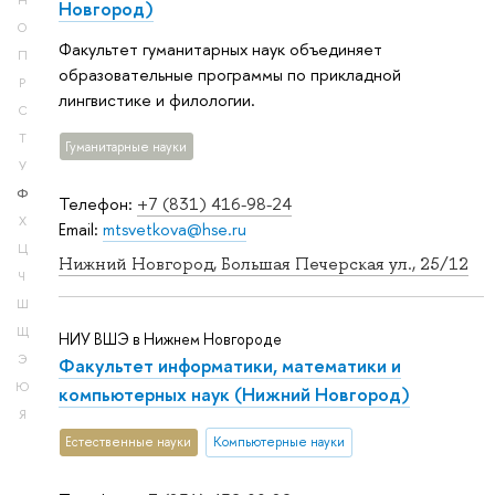
Н
Новгород)
О
Факультет гуманитарных наук объединяет
П
образовательные программы по прикладной
Р
лингвистике и филологии.
С
Т
Гуманитарные науки
У
Ф
Телефон:
+7 (831) 416-98-24
Х
Email:
mtsvetkova@hse.ru
Ц
Нижний Новгород, Большая Печерская ул., 25/12
Ч
Ш
Щ
НИУ ВШЭ в Нижнем Новгороде
Э
Факультет информатики, математики и
Ю
компьютерных наук (Нижний Новгород)
Я
Естественные науки
Компьютерные науки