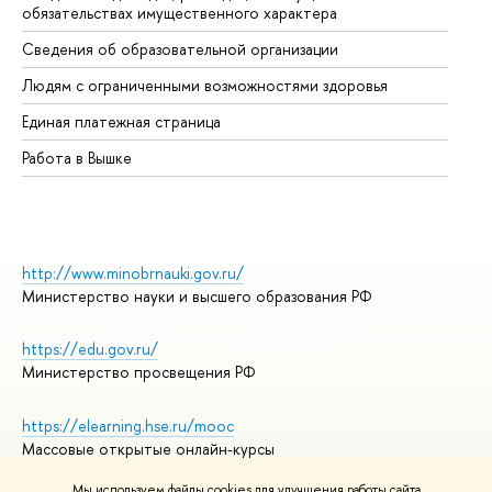
обязательствах имущественного характера
Об
Сведения об образовательной организации
Об
Людям с ограниченными возможностями здоровья
Единая платежная страница
Работа в Вышке
http://www.minobrnauki.gov.ru/
Министерство науки и высшего образования РФ
https://edu.gov.ru/
Министерство просвещения РФ
https://elearning.hse.ru/mooc
Массовые открытые онлайн-курсы
Мы используем файлы cookies для улучшения работы сайта