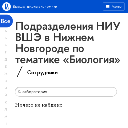
Высшая школа экономики
Меню
Все
Подразделения НИУ
А
ВШЭ в Нижнем
Б
Новгороде по
В
Г
тематике «Биология»
Д
Е
Сотрудники
Ж
З
И
Й
К
Ничего не найдено
Л
М
Н