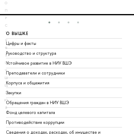
О
П
Р
С
О ВЫШКЕ
О
Т
У
Цифры и факты
Ли
Ф
Руководство и структура
До
Х
Устойчивое развитие в НИУ ВШЭ
Ол
Ц
Ч
Преподаватели и сотрудники
Пр
Ш
Корпуса и общежития
Вы
Щ
Закупки
Пр
Э
Ю
Обращения граждан в НИУ ВШЭ
Ас
Я
Фонд целевого капитала
До
Противодействие коррупции
Це
Сведения о доходах, расходах, об имуществе и
Би