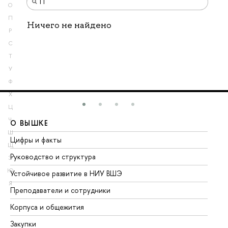
О
П
Ничего не найдено
Р
С
Т
У
Ф
Х
Ц
Ч
О ВЫШКЕ
О
Ш
Цифры и факты
Ли
Щ
Руководство и структура
До
Э
Ю
Устойчивое развитие в НИУ ВШЭ
Ол
Я
Преподаватели и сотрудники
Пр
Корпуса и общежития
Вы
Закупки
Пр