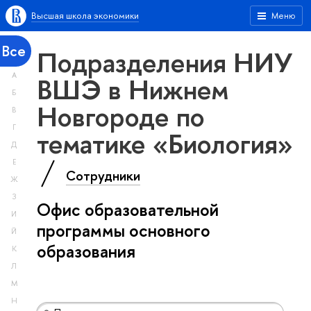
Высшая школа экономики
Меню
Все
Подразделения НИУ
А
ВШЭ в Нижнем
Б
Новгороде по
В
Г
тематике «Биология»
Д
Е
Сотрудники
Ж
З
Офис образовательной
И
программы основного
Й
образования
К
Л
М
Н