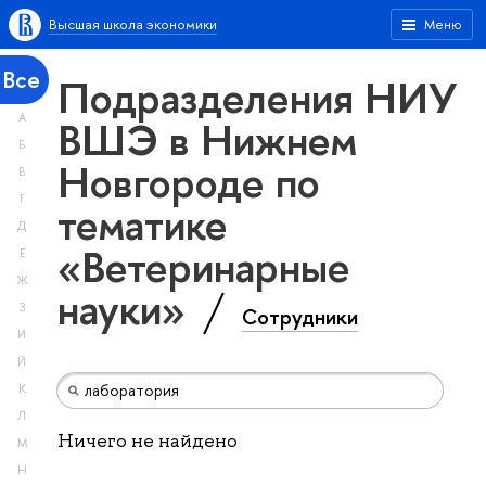
Высшая школа экономики
Меню
Все
Подразделения НИУ
А
ВШЭ в Нижнем
Б
Новгороде по
В
Г
тематике
Д
«Ветеринарные
Е
Ж
науки»
З
Сотрудники
И
Й
К
Л
Ничего не найдено
М
Н