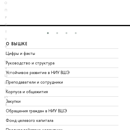
О
П
Р
С
Т
У
О ВЫШКЕ
О
Ф
Цифры и факты
Ли
Х
Ц
Руководство и структура
До
Ч
Устойчивое развитие в НИУ ВШЭ
Ол
Ш
Преподаватели и сотрудники
Пр
Щ
Э
Корпуса и общежития
Вы
Ю
Закупки
Пр
Я
Обращения граждан в НИУ ВШЭ
Ас
Фонд целевого капитала
До
Противодействие коррупции
Це