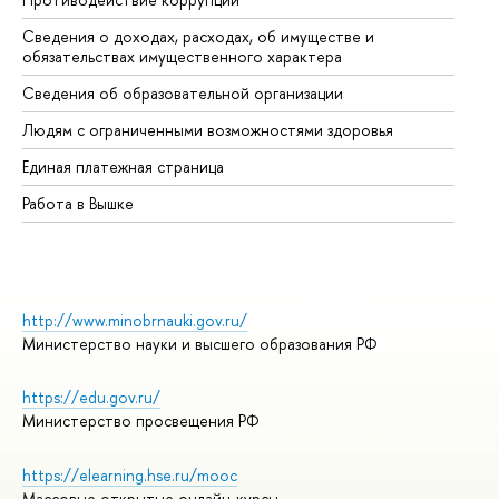
Сведения о доходах, расходах, об имуществе и
Би
обязательствах имущественного характера
Об
Сведения об образовательной организации
Об
Людям с ограниченными возможностями здоровья
Единая платежная страница
Работа в Вышке
http://www.minobrnauki.gov.ru/
Министерство науки и высшего образования РФ
https://edu.gov.ru/
Министерство просвещения РФ
https://elearning.hse.ru/mooc
Массовые открытые онлайн-курсы