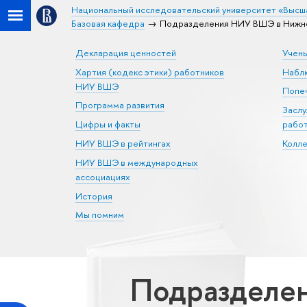
Национальный исследовательский университет «Высш
Базовая кафедра
Подразделения НИУ ВШЭ в Нижне
Декларация ценностей
Учен
Хартия (кодекс этики) работников
Набл
НИУ ВШЭ
Попеч
Программа развития
Засл
Цифры и факты
рабо
НИУ ВШЭ в рейтингах
Колл
НИУ ВШЭ в международных
ассоциациях
История
Мы помним
Подразделе