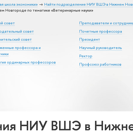
ая школа экономики»
Найти подразделение НИУ ВШЭ в Нижнем Нов
м Новгороде по тематике «Ветеринарные науки»
ый совет
Преподаватели и сотрудник
юдательный совет
Почетные профессора
ительский совет
Президент
уженные профессора и
Научный руководитель
тники
Ректор
егия ординарных профессоров
Профсоюз работников
ния НИУ ВШЭ в Нижне