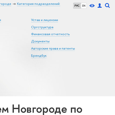
городе
Категория подразделений:
РУС
EN
и
Устав и лицензии
Оргструктура
Финансовая отчетность
Документы
Авторские права и патенты
Брендбук
м Новгороде по