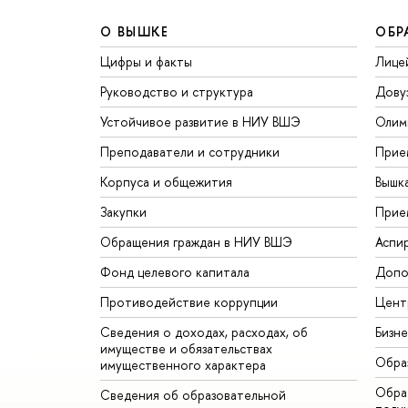
О ВЫШКЕ
ОБР
Цифры и факты
Лице
Руководство и структура
Дову
Устойчивое развитие в НИУ ВШЭ
Олим
Преподаватели и сотрудники
Прие
Корпуса и общежития
Вышк
Закупки
Прие
Обращения граждан в НИУ ВШЭ
Аспи
Фонд целевого капитала
Допо
Противодействие коррупции
Цент
Сведения о доходах, расходах, об
Бизн
имуществе и обязательствах
Обра
имущественного характера
Обрат
Сведения об образовательной