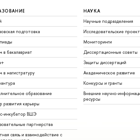
АЗОВАНИЕ
НАУКА
й
Научные подразделения
зовская подготовка
Исследовательские проек
пиады
Мониторинги
м в бакалавриат
Диссертационные советы
а+
Защиты диссертаций
м в магистратуру
Академическое развитие
рантура
Конкурсы и гранты
лнительное образование
Внешние научно-информац
ресурсы
р развития карьеры
ес-инкубатор ВШЭ
зовательные партнерства
ная связь и взаимодействие с