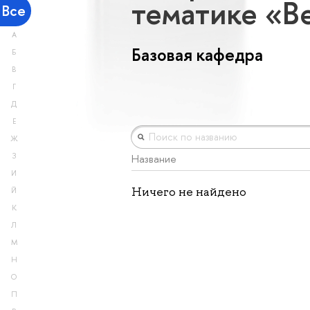
тематике «В
Все
А
Базовая кафедра
Б
В
Г
Д
Е
Ж
З
Название
И
Ничего не найдено
Й
К
Л
М
Н
О
П