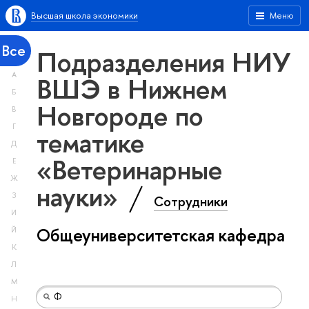
Высшая школа экономики
Меню
Все
Подразделения НИУ
А
ВШЭ в Нижнем
Б
Новгороде по
В
Г
тематике
Д
«Ветеринарные
Е
Ж
науки»
З
Сотрудники
И
Общеуниверситетская кафедра
Й
К
Л
М
Н