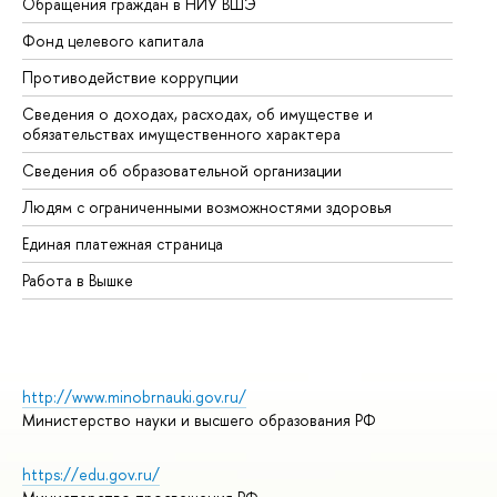
Обращения граждан в НИУ ВШЭ
Ас
Фонд целевого капитала
До
Противодействие коррупции
Це
Сведения о доходах, расходах, об имуществе и
Би
обязательствах имущественного характера
Об
Сведения об образовательной организации
Об
Людям с ограниченными возможностями здоровья
Единая платежная страница
Работа в Вышке
http://www.minobrnauki.gov.ru/
Министерство науки и высшего образования РФ
https://edu.gov.ru/