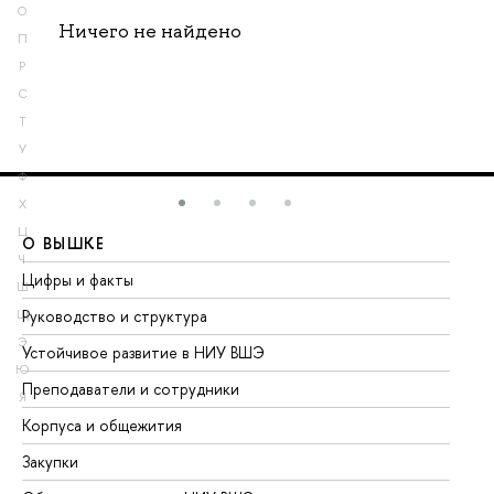
О
Ничего не найдено
П
Р
С
Т
У
Ф
Х
Ц
О ВЫШКЕ
О
Ч
Цифры и факты
Ли
Ш
Руководство и структура
До
Щ
Э
Устойчивое развитие в НИУ ВШЭ
Ол
Ю
Преподаватели и сотрудники
Пр
Я
Корпуса и общежития
Вы
Закупки
Пр