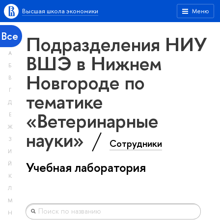
Высшая школа экономики
Меню
Все
Подразделения НИУ
А
ВШЭ в Нижнем
Б
Новгороде по
В
Г
тематике
Д
«Ветеринарные
Е
Ж
науки»
З
Сотрудники
И
Учебная лаборатория
Й
К
Л
М
Н