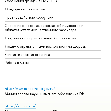
Обращения граждан в НИУ ВШЭ
Ас
Фонд целевого капитала
До
Противодействие коррупции
Це
Сведения о доходах, расходах, об имуществе и
Би
обязательствах имущественного характера
Об
Сведения об образовательной организации
Об
Людям с ограниченными возможностями здоровья
Единая платежная страница
Работа в Вышке
http://www.minobrnauki.gov.ru/
Министерство науки и высшего образования РФ
https://edu.gov.ru/