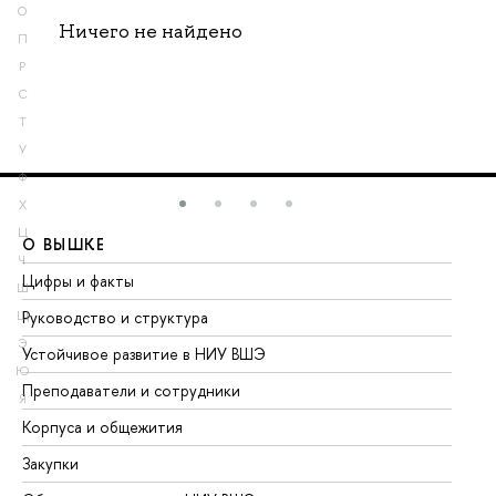
О
Ничего не найдено
П
Р
С
Т
У
Ф
Х
Ц
О ВЫШКЕ
О
Ч
Цифры и факты
Ли
Ш
Руководство и структура
До
Щ
Э
Устойчивое развитие в НИУ ВШЭ
Ол
Ю
Преподаватели и сотрудники
Пр
Я
Корпуса и общежития
Вы
Закупки
Пр