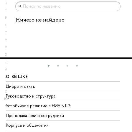
О
П
Р
Ничего не найдено
С
Т
У
Ф
Х
Ц
Ч
О ВЫШКЕ
О
Ш
Щ
Цифры и факты
Ли
Э
Руководство и структура
До
Ю
Устойчивое развитие в НИУ ВШЭ
Ол
Я
Преподаватели и сотрудники
Пр
Корпуса и общежития
Вы