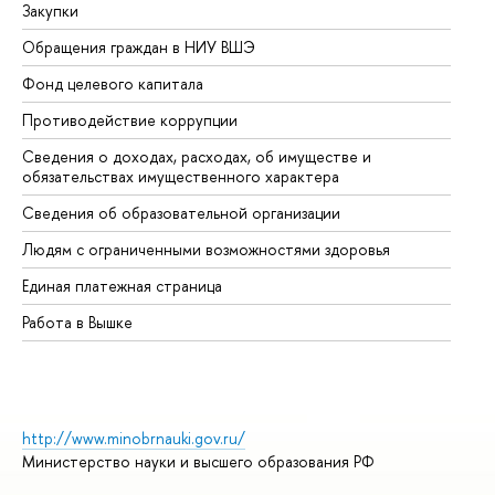
Закупки
Пр
Обращения граждан в НИУ ВШЭ
Ас
Фонд целевого капитала
До
Противодействие коррупции
Це
Сведения о доходах, расходах, об имуществе и
Би
обязательствах имущественного характера
Об
Сведения об образовательной организации
Об
Людям с ограниченными возможностями здоровья
Единая платежная страница
Работа в Вышке
http://www.minobrnauki.gov.ru/
Министерство науки и высшего образования РФ