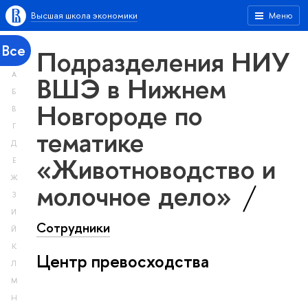
Высшая школа экономики
Меню
Все
Подразделения НИУ
А
ВШЭ в Нижнем
Б
Новгороде по
В
Г
тематике
Д
«Животноводство и
Е
Ж
молочное дело»
З
И
Сотрудники
Й
К
Центр превосходства
Л
М
Н