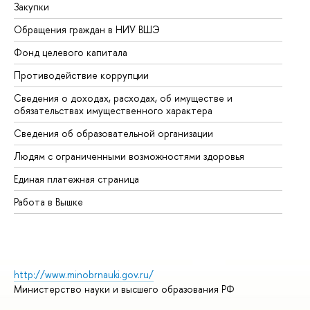
Закупки
Пр
Обращения граждан в НИУ ВШЭ
Ас
Фонд целевого капитала
До
Противодействие коррупции
Це
Сведения о доходах, расходах, об имуществе и
Би
обязательствах имущественного характера
Об
Сведения об образовательной организации
Об
Людям с ограниченными возможностями здоровья
Единая платежная страница
Работа в Вышке
http://www.minobrnauki.gov.ru/
Министерство науки и высшего образования РФ