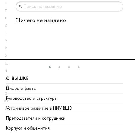
О
П
Р
Ничего не найдено
С
Т
У
Ф
Х
Ц
Ч
О ВЫШКЕ
О
Ш
Щ
Цифры и факты
Ли
Э
Руководство и структура
До
Ю
Устойчивое развитие в НИУ ВШЭ
Ол
Я
Преподаватели и сотрудники
Пр
Корпуса и общежития
Вы