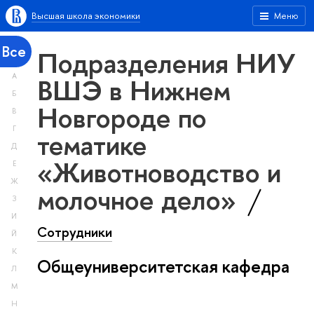
Высшая школа экономики
Меню
Все
Подразделения НИУ
А
ВШЭ в Нижнем
Б
Новгороде по
В
Г
тематике
Д
«Животноводство и
Е
Ж
молочное дело»
З
И
Сотрудники
Й
К
Общеуниверситетская кафедра
Л
М
Н