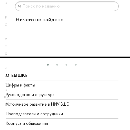
О
П
Р
Ничего не найдено
С
Т
У
Ф
Х
Ц
Ч
О ВЫШКЕ
О
Ш
Щ
Цифры и факты
Ли
Э
Руководство и структура
До
Ю
Устойчивое развитие в НИУ ВШЭ
Ол
Я
Преподаватели и сотрудники
Пр
Корпуса и общежития
Вы