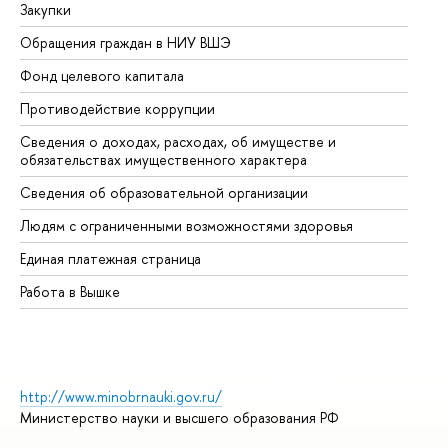
Закупки
Пр
Обращения граждан в НИУ ВШЭ
Ас
Фонд целевого капитала
До
Противодействие коррупции
Це
Сведения о доходах, расходах, об имуществе и
Би
обязательствах имущественного характера
Об
Сведения об образовательной организации
Об
Людям с ограниченными возможностями здоровья
Единая платежная страница
Работа в Вышке
http://www.minobrnauki.gov.ru/
Министерство науки и высшего образования РФ