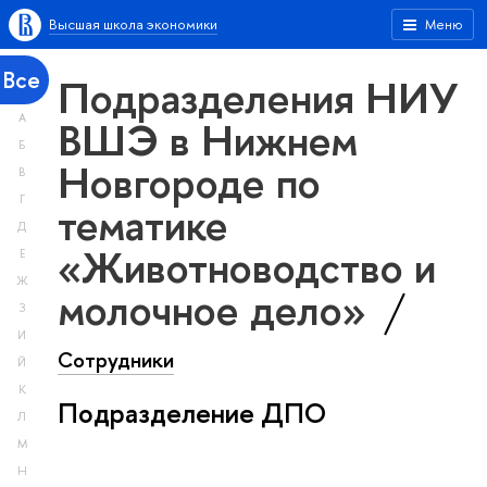
Высшая школа экономики
Меню
Все
Подразделения НИУ
А
ВШЭ в Нижнем
Б
Новгороде по
В
Г
тематике
Д
«Животноводство и
Е
Ж
молочное дело»
З
И
Сотрудники
Й
К
Подразделение ДПО
Л
М
Н