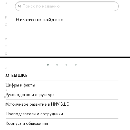
О
П
Р
Ничего не найдено
С
Т
У
Ф
Х
Ц
Ч
О ВЫШКЕ
О
Ш
Щ
Цифры и факты
Ли
Э
Руководство и структура
До
Ю
Устойчивое развитие в НИУ ВШЭ
Ол
Я
Преподаватели и сотрудники
Пр
Корпуса и общежития
Вы