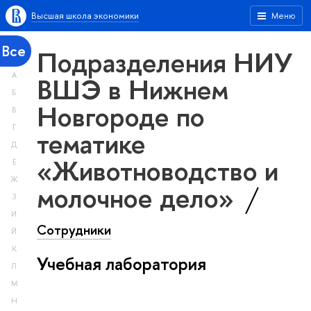
Высшая школа экономики
Меню
Все
Подразделения НИУ
А
ВШЭ в Нижнем
Б
Новгороде по
В
Г
тематике
Д
«Животноводство и
Е
Ж
молочное дело»
З
И
Сотрудники
Й
К
Учебная лаборатория
Л
М
Н