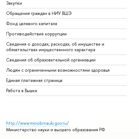
Закупки
Пр
Обращения граждан в НИУ ВШЭ
Ас
Фонд целевого капитала
До
Противодействие коррупции
Це
Сведения о доходах, расходах, об имуществе и
Би
обязательствах имущественного характера
Об
Сведения об образовательной организации
Об
Людям с ограниченными возможностями здоровья
Единая платежная страница
Работа в Вышке
http://www.minobrnauki.gov.ru/
Министерство науки и высшего образования РФ