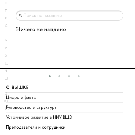
О
П
Р
С
Ничего не найдено
Т
У
Ф
Х
Ц
Ч
Ш
Щ
О ВЫШКЕ
О
Э
Цифры и факты
Ли
Ю
Руководство и структура
До
Я
Устойчивое развитие в НИУ ВШЭ
Ол
Преподаватели и сотрудники
Пр