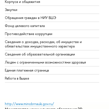
Корпуса и общежития
Вы
Закупки
Пр
Обращения граждан в НИУ ВШЭ
Ас
Фонд целевого капитала
До
Противодействие коррупции
Це
Сведения о доходах, расходах, об имуществе и
Би
обязательствах имущественного характера
Об
Сведения об образовательной организации
Об
Людям с ограниченными возможностями здоровья
Единая платежная страница
Работа в Вышке
http://www.minobrnauki.gov.ru/
Министерство науки и высшего образования РФ