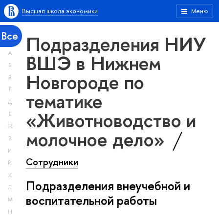
Высшая школа экономики
Меню
Все
Подразделения НИУ
А
ВШЭ в Нижнем
Б
Новгороде по
В
Г
тематике
Д
«Животноводство и
Е
Ж
молочное дело»
З
И
Сотрудники
Й
К
Подразделения внеучебной и
Л
воспитательной работы
М
Н