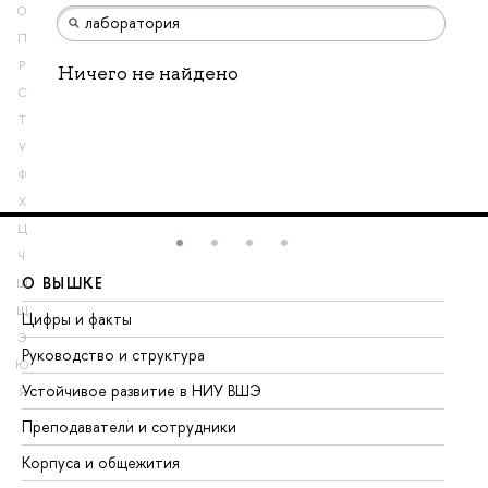
О
П
Р
Ничего не найдено
С
Т
У
Ф
Х
Ц
Ч
О ВЫШКЕ
О
Ш
Щ
Цифры и факты
Ли
Э
Руководство и структура
До
Ю
Устойчивое развитие в НИУ ВШЭ
Ол
Я
Преподаватели и сотрудники
Пр
Корпуса и общежития
Вы