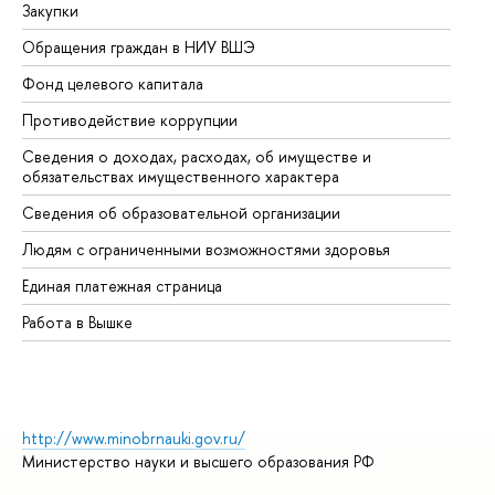
Закупки
Пр
Обращения граждан в НИУ ВШЭ
Ас
Фонд целевого капитала
До
Противодействие коррупции
Це
Сведения о доходах, расходах, об имуществе и
Би
обязательствах имущественного характера
Об
Сведения об образовательной организации
Об
Людям с ограниченными возможностями здоровья
Единая платежная страница
Работа в Вышке
http://www.minobrnauki.gov.ru/
Министерство науки и высшего образования РФ