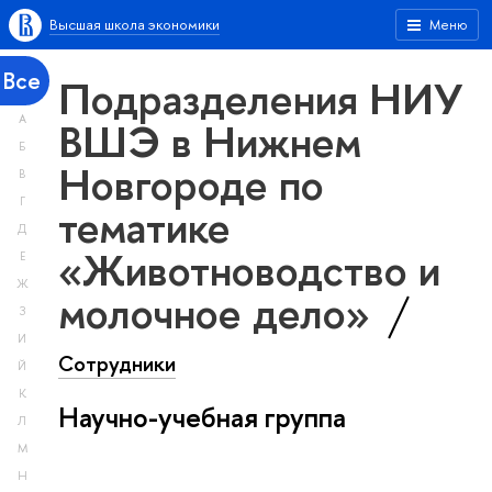
Высшая школа экономики
Меню
Все
Подразделения НИУ
А
ВШЭ в Нижнем
Б
Новгороде по
В
Г
тематике
Д
«Животноводство и
Е
Ж
молочное дело»
З
И
Сотрудники
Й
К
Научно-учебная группа
Л
М
Н