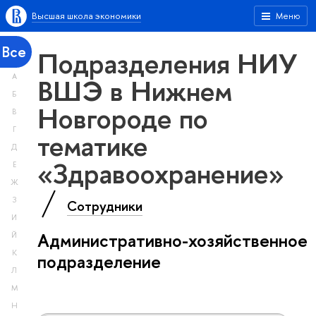
Высшая школа экономики
Меню
Все
Подразделения НИУ
А
ВШЭ в Нижнем
Б
Новгороде по
В
Г
тематике
Д
«Здравоохранение»
Е
Ж
З
Сотрудники
И
Административно-хозяйственное
Й
К
подразделение
Л
М
Н