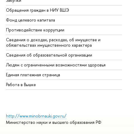
Закупки
Пр
Обращения граждан в НИУ ВШЭ
Ас
Фонд целевого капитала
До
Противодействие коррупции
Це
Сведения о доходах, расходах, об имуществе и
Би
обязательствах имущественного характера
Об
Сведения об образовательной организации
Об
Людям с ограниченными возможностями здоровья
Единая платежная страница
Работа в Вышке
http://www.minobrnauki.gov.ru/
Министерство науки и высшего образования РФ