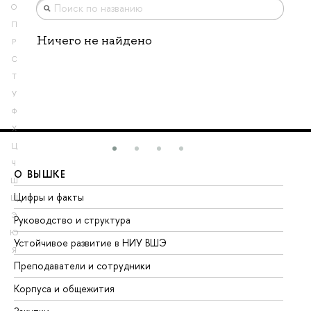
О
П
Ничего не найдено
Р
С
Т
У
Ф
Х
Ц
Ч
О ВЫШКЕ
О
Ш
Цифры и факты
Ли
Щ
Э
Руководство и структура
До
Ю
Устойчивое развитие в НИУ ВШЭ
Ол
Я
Преподаватели и сотрудники
Пр
Корпуса и общежития
Вы