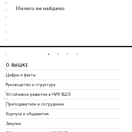
О
Ничего не найдено
П
Р
С
Т
У
Ф
Х
Ц
О ВЫШКЕ
О
Ч
Цифры и факты
Ли
Ш
Руководство и структура
До
Щ
Э
Устойчивое развитие в НИУ ВШЭ
Ол
Ю
Преподаватели и сотрудники
Пр
Я
Корпуса и общежития
Вы
Закупки
Пр