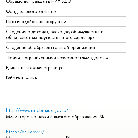
Обращения граждан в НИУ ВШЭ
Ас
Фонд целевого капитала
До
Противодействие коррупции
Це
Сведения о доходах, расходах, об имуществе и
Би
обязательствах имущественного характера
Об
Сведения об образовательной организации
Об
Людям с ограниченными возможностями здоровья
Единая платежная страница
Работа в Вышке
http://www.minobrnauki.gov.ru/
Министерство науки и высшего образования РФ
https://edu.gov.ru/