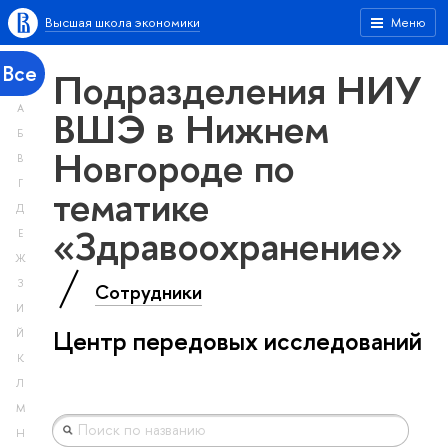
Высшая школа экономики
Меню
Все
Подразделения НИУ
А
ВШЭ в Нижнем
Б
Новгороде по
В
Г
тематике
Д
«Здравоохранение»
Е
Ж
З
Сотрудники
И
Центр передовых исследований
Й
К
Л
М
Н