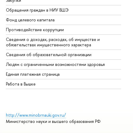
Закупки
Пр
Обращения граждан в НИУ ВШЭ
Ас
Фонд целевого капитала
До
Противодействие коррупции
Це
Сведения о доходах, расходах, об имуществе и
Би
обязательствах имущественного характера
Об
Сведения об образовательной организации
Об
Людям с ограниченными возможностями здоровья
Единая платежная страница
Работа в Вышке
http://www.minobrnauki.gov.ru/
Министерство науки и высшего образования РФ