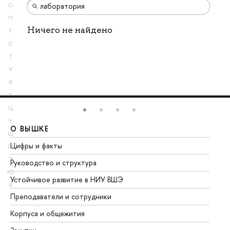
О
П
Ничего не найдено
Р
С
Т
У
Ф
Х
Ц
Ч
О ВЫШКЕ
О
Ш
Цифры и факты
Ли
Щ
Э
Руководство и структура
До
Ю
Устойчивое развитие в НИУ ВШЭ
Ол
Я
Преподаватели и сотрудники
Пр
Корпуса и общежития
Вы