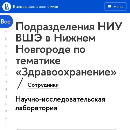
Высшая школа экономики
Меню
Все
Подразделения НИУ
А
ВШЭ в Нижнем
Б
Новгороде по
В
Г
тематике
Д
«Здравоохранение»
Е
Ж
З
Сотрудники
И
Научно-исследовательская
Й
К
лаборатория
Л
М
Н