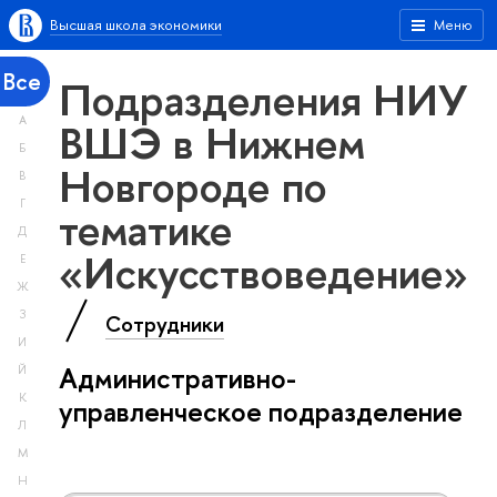
Высшая школа экономики
Меню
Все
Подразделения НИУ
А
ВШЭ в Нижнем
Б
Новгороде по
В
Г
тематике
Д
«Искусствоведение»
Е
Ж
З
Сотрудники
И
Административно-
Й
К
управленческое подразделение
Л
М
Н