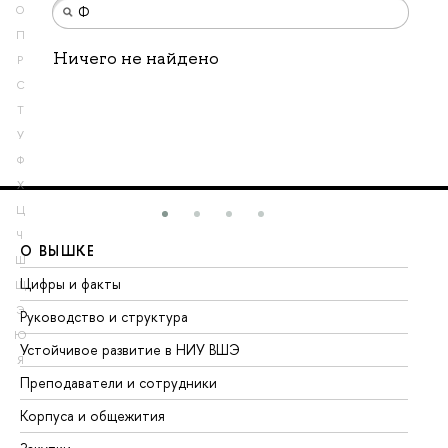
О
П
Ничего не найдено
Р
С
Т
У
Ф
Х
Ц
Ч
О ВЫШКЕ
О
Ш
Цифры и факты
Ли
Щ
Э
Руководство и структура
До
Ю
Устойчивое развитие в НИУ ВШЭ
Ол
Я
Преподаватели и сотрудники
Пр
Корпуса и общежития
Вы