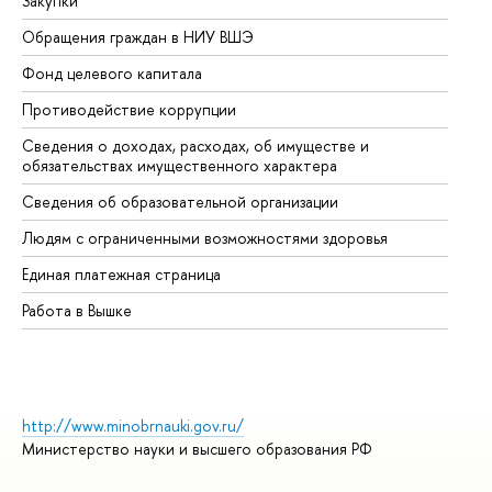
Закупки
Пр
Обращения граждан в НИУ ВШЭ
Ас
Фонд целевого капитала
До
Противодействие коррупции
Це
Сведения о доходах, расходах, об имуществе и
Би
обязательствах имущественного характера
Об
Сведения об образовательной организации
Об
Людям с ограниченными возможностями здоровья
Единая платежная страница
Работа в Вышке
http://www.minobrnauki.gov.ru/
Министерство науки и высшего образования РФ