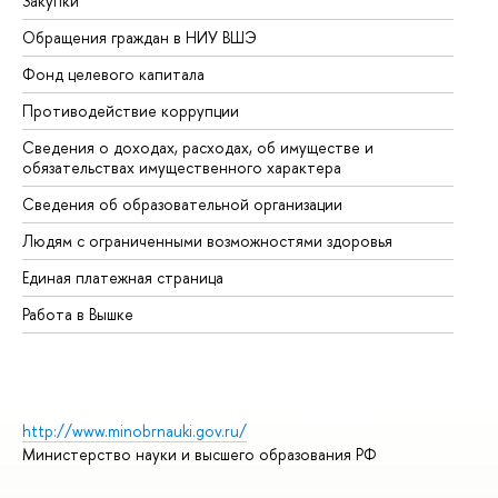
Закупки
Пр
Обращения граждан в НИУ ВШЭ
Ас
Фонд целевого капитала
До
Противодействие коррупции
Це
Сведения о доходах, расходах, об имуществе и
Би
обязательствах имущественного характера
Об
Сведения об образовательной организации
Об
Людям с ограниченными возможностями здоровья
Единая платежная страница
Работа в Вышке
http://www.minobrnauki.gov.ru/
Министерство науки и высшего образования РФ