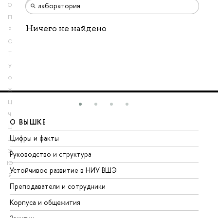
О
П
Ничего не найдено
Р
С
Т
У
Ф
Х
Ц
Ч
О ВЫШКЕ
О
Ш
Цифры и факты
Ли
Щ
Э
Руководство и структура
До
Ю
Устойчивое развитие в НИУ ВШЭ
Ол
Я
Преподаватели и сотрудники
Пр
Корпуса и общежития
Вы