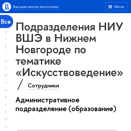
Высшая школа экономики
Меню
Все
Подразделения НИУ
А
ВШЭ в Нижнем
Б
Новгороде по
В
Г
тематике
Д
«Искусствоведение»
Е
Ж
З
Сотрудники
И
Административное
Й
К
подразделение (образование)
Л
М
Н