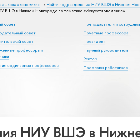
ая школа экономики»
Найти подразделение НИУ ВШЭ в Нижнем Нов
У ВШЭ в Нижнем Новгороде по тематике «Искусствоведение»
ый совет
Преподаватели и сотрудник
юдательный совет
Почетные профессора
ительский совет
Президент
уженные профессора и
Научный руководитель
тники
Ректор
егия ординарных профессоров
Профсоюз работников
ния НИУ ВШЭ в Нижне