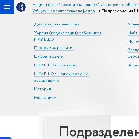
Национальный исследовательский университет «Высш
Общеуниверситетская кафедра
Подразделения НИ
Декларация ценностей
Учен
Хартия (кодекс этики) работников
Набл
НИУ ВШЭ
Попеч
Программа развития
Засл
Цифры и факты
рабо
НИУ ВШЭ в рейтингах
Колл
НИУ ВШЭ в международных
ассоциациях
История
Мы помним
Подразделе