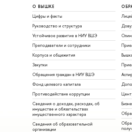
О ВЫШКЕ
ОБР
Цифры и факты
Лице
Руководство и структура
Дову
Устойчивое развитие в НИУ ВШЭ
Олим
Преподаватели и сотрудники
Прие
Корпуса и общежития
Вышк
Закупки
Прие
Обращения граждан в НИУ ВШЭ
Аспи
Фонд целевого капитала
Допо
Противодействие коррупции
Цент
Сведения о доходах, расходах, об
Бизн
имуществе и обязательствах
Обра
имущественного характера
Обрат
Сведения об образовательной
полу
организации