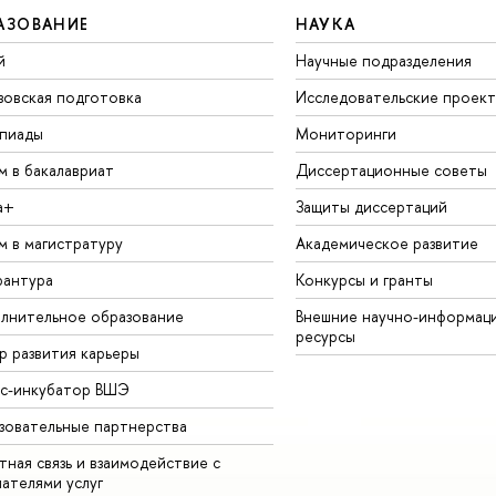
АЗОВАНИЕ
НАУКА
й
Научные подразделения
зовская подготовка
Исследовательские проек
пиады
Мониторинги
м в бакалавриат
Диссертационные советы
а+
Защиты диссертаций
м в магистратуру
Академическое развитие
рантура
Конкурсы и гранты
лнительное образование
Внешние научно-информац
ресурсы
р развития карьеры
ес-инкубатор ВШЭ
зовательные партнерства
ная связь и взаимодействие с
чателями услуг