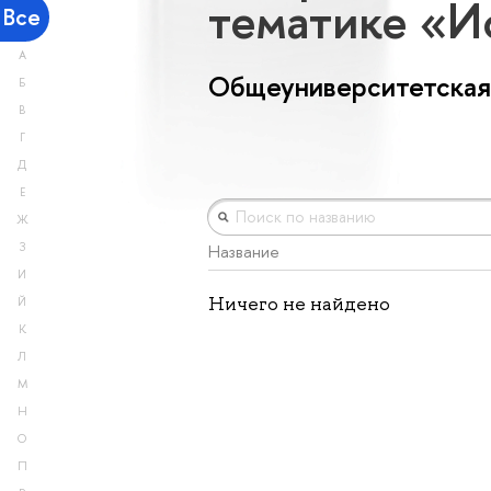
тематике «И
Все
А
Общеуниверситетская
Б
В
Г
Д
Е
Ж
З
Название
И
Ничего не найдено
Й
К
Л
М
Н
О
П