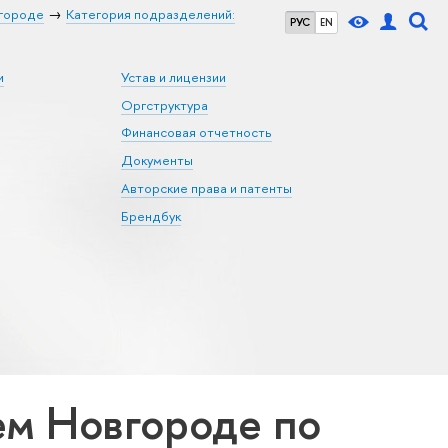
городе
Категория подразделений:
РУС
EN
и
Устав и лицензии
Оргструктура
Финансовая отчетность
Документы
Авторские права и патенты
Брендбук
м Новгороде по