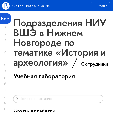
Высшая школа экономики
Меню
Все
Подразделения НИУ
А
ВШЭ в Нижнем
Б
Новгороде по
В
Г
тематике «История и
Д
археология»
Е
Сотрудники
Ж
З
Учебная лаборатория
И
Й
К
Л
М
Н
Ничего не найдено