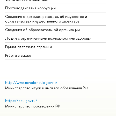
Противодействие коррупции
Це
Сведения о доходах, расходах, об имуществе и
Би
обязательствах имущественного характера
Об
Сведения об образовательной организации
Об
Людям с ограниченными возможностями здоровья
Единая платежная страница
Работа в Вышке
http://www.minobrnauki.gov.ru/
Министерство науки и высшего образования РФ
https://edu.gov.ru/
Министерство просвещения РФ