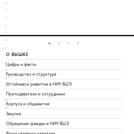
О
П
Р
С
Т
У
Ф
О ВЫШКЕ
О
Х
Ц
Цифры и факты
Ли
Ч
Руководство и структура
До
Ш
Устойчивое развитие в НИУ ВШЭ
Ол
Щ
Э
Преподаватели и сотрудники
Пр
Ю
Корпуса и общежития
Вы
Я
Закупки
Пр
Обращения граждан в НИУ ВШЭ
Ас
Фонд целевого капитала
До