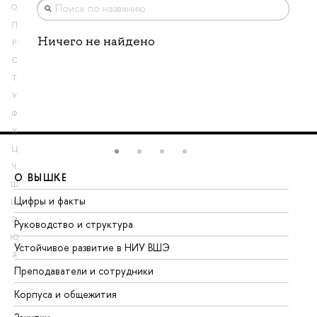
О
П
Ничего не найдено
Р
С
Т
У
Ф
Х
Ц
Ч
О ВЫШКЕ
О
Ш
Цифры и факты
Ли
Щ
Э
Руководство и структура
До
Ю
Устойчивое развитие в НИУ ВШЭ
Ол
Я
Преподаватели и сотрудники
Пр
Корпуса и общежития
Вы