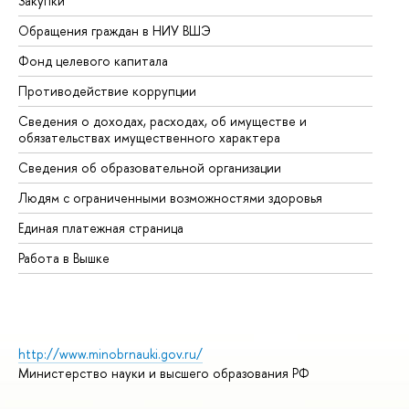
Закупки
Пр
Обращения граждан в НИУ ВШЭ
Ас
Фонд целевого капитала
До
Противодействие коррупции
Це
Сведения о доходах, расходах, об имуществе и
Би
обязательствах имущественного характера
Об
Сведения об образовательной организации
Об
Людям с ограниченными возможностями здоровья
Единая платежная страница
Работа в Вышке
http://www.minobrnauki.gov.ru/
Министерство науки и высшего образования РФ