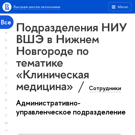
Высшая школа экономики
Меню
Все
Подразделения НИУ
А
ВШЭ в Нижнем
Б
Новгороде по
В
Г
тематике
Д
«Клиническая
Е
Ж
медицина»
З
Сотрудники
И
Административно-
Й
К
управленческое подразделение
Л
М
Н