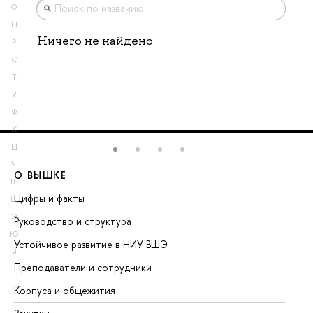
О
П
Ничего не найдено
Р
С
Т
У
Ф
Х
Ц
Ч
О ВЫШКЕ
О
Ш
Цифры и факты
Ли
Щ
Э
Руководство и структура
До
Ю
Устойчивое развитие в НИУ ВШЭ
Ол
Я
Преподаватели и сотрудники
Пр
Корпуса и общежития
Вы