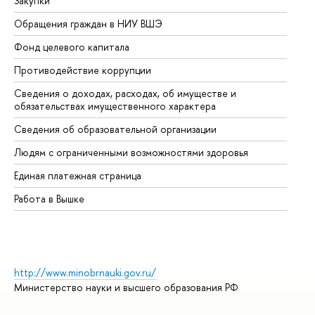
Закупки
Пр
Обращения граждан в НИУ ВШЭ
Ас
Фонд целевого капитала
До
Противодействие коррупции
Це
Сведения о доходах, расходах, об имуществе и
Би
обязательствах имущественного характера
Об
Сведения об образовательной организации
Об
Людям с ограниченными возможностями здоровья
Единая платежная страница
Работа в Вышке
http://www.minobrnauki.gov.ru/
Министерство науки и высшего образования РФ