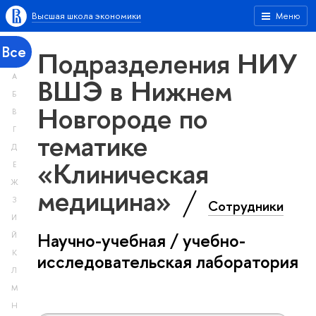
Высшая школа экономики
Меню
Все
Подразделения НИУ
А
ВШЭ в Нижнем
Б
Новгороде по
В
Г
тематике
Д
«Клиническая
Е
Ж
медицина»
З
Сотрудники
И
Научно-учебная / учебно-
Й
К
исследовательская лаборатория
Л
М
Н