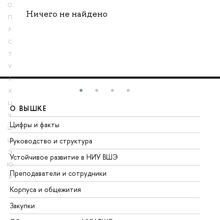
О
Ничего не найдено
П
Р
С
Т
У
Ф
Х
Ц
О ВЫШКЕ
О
Ч
Цифры и факты
Ли
Ш
Руководство и структура
До
Щ
Э
Устойчивое развитие в НИУ ВШЭ
Ол
Ю
Преподаватели и сотрудники
Пр
Я
Корпуса и общежития
Вы
Закупки
Пр