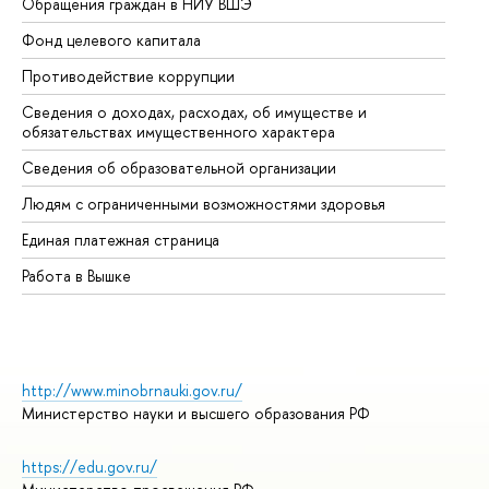
Обращения граждан в НИУ ВШЭ
Ас
Фонд целевого капитала
До
Противодействие коррупции
Це
Сведения о доходах, расходах, об имуществе и
Би
обязательствах имущественного характера
Об
Сведения об образовательной организации
Об
Людям с ограниченными возможностями здоровья
Единая платежная страница
Работа в Вышке
http://www.minobrnauki.gov.ru/
Министерство науки и высшего образования РФ
https://edu.gov.ru/