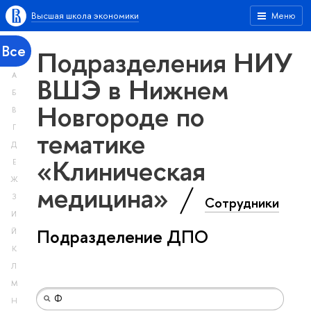
Высшая школа экономики
Меню
Все
Подразделения НИУ
А
ВШЭ в Нижнем
Б
Новгороде по
В
Г
тематике
Д
«Клиническая
Е
Ж
медицина»
З
Сотрудники
И
Подразделение ДПО
Й
К
Л
М
Н