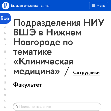
Высшая школа экономики
Меню
Все
Подразделения НИУ
А
ВШЭ в Нижнем
Б
Новгороде по
В
Г
тематике
Д
«Клиническая
Е
Ж
медицина»
З
Сотрудники
И
Факультет
Й
К
Л
М
Н