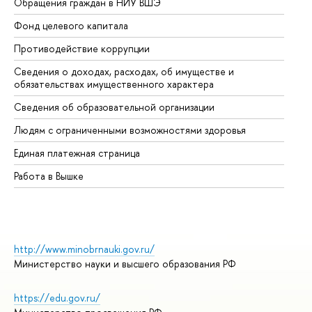
Обращения граждан в НИУ ВШЭ
Ас
Фонд целевого капитала
До
Противодействие коррупции
Це
Сведения о доходах, расходах, об имуществе и
Би
обязательствах имущественного характера
Об
Сведения об образовательной организации
Об
Людям с ограниченными возможностями здоровья
Единая платежная страница
Работа в Вышке
http://www.minobrnauki.gov.ru/
Министерство науки и высшего образования РФ
https://edu.gov.ru/