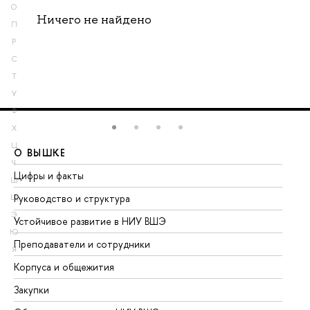
О
Ничего не найдено
П
Р
С
Т
У
Ф
Х
Ц
О ВЫШКЕ
О
Ч
Цифры и факты
Ли
Ш
Руководство и структура
До
Щ
Э
Устойчивое развитие в НИУ ВШЭ
Ол
Ю
Преподаватели и сотрудники
Пр
Я
Корпуса и общежития
Вы
Закупки
Пр