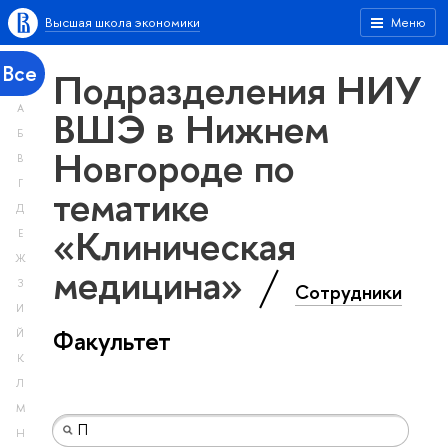
Высшая школа экономики
Меню
Все
Подразделения НИУ
А
ВШЭ в Нижнем
Б
Новгороде по
В
Г
тематике
Д
«Клиническая
Е
Ж
медицина»
З
Сотрудники
И
Факультет
Й
К
Л
М
Н