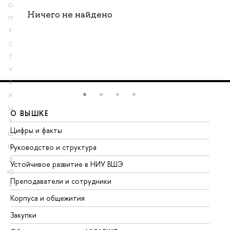
О
Ничего не найдено
П
Р
С
Т
У
Ф
Х
Ц
О ВЫШКЕ
О
Ч
Цифры и факты
Ли
Ш
Руководство и структура
До
Щ
Э
Устойчивое развитие в НИУ ВШЭ
Ол
Ю
Преподаватели и сотрудники
Пр
Я
Корпуса и общежития
Вы
Закупки
Пр