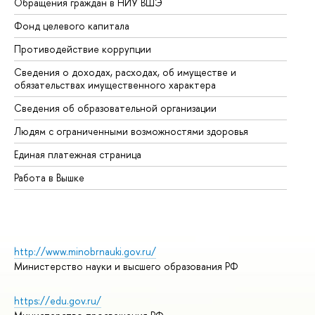
Обращения граждан в НИУ ВШЭ
Ас
Фонд целевого капитала
До
Противодействие коррупции
Це
Сведения о доходах, расходах, об имуществе и
Би
обязательствах имущественного характера
Об
Сведения об образовательной организации
Об
Людям с ограниченными возможностями здоровья
Единая платежная страница
Работа в Вышке
http://www.minobrnauki.gov.ru/
Министерство науки и высшего образования РФ
https://edu.gov.ru/