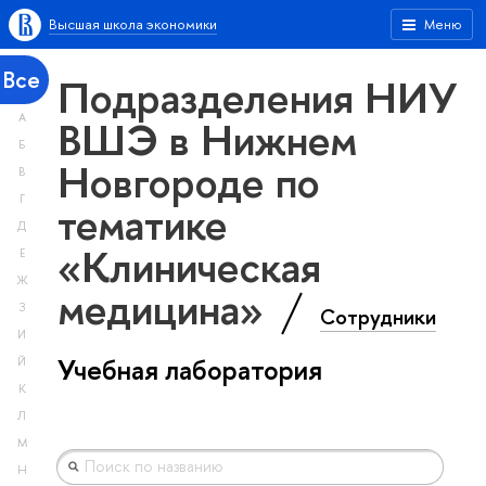
Высшая школа экономики
Меню
Все
Подразделения НИУ
А
ВШЭ в Нижнем
Б
Новгороде по
В
Г
тематике
Д
«Клиническая
Е
Ж
медицина»
З
Сотрудники
И
Учебная лаборатория
Й
К
Л
М
Н