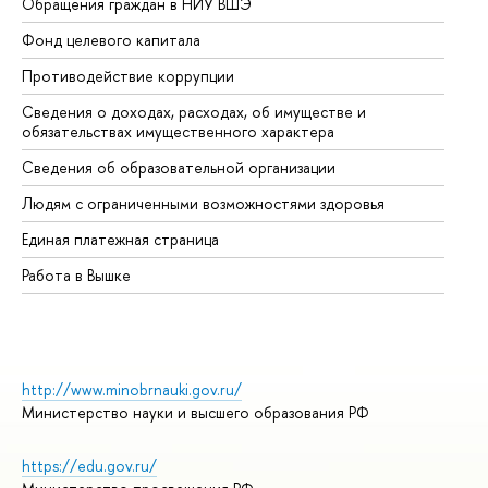
Обращения граждан в НИУ ВШЭ
Ас
Фонд целевого капитала
До
Противодействие коррупции
Це
Сведения о доходах, расходах, об имуществе и
Би
обязательствах имущественного характера
Об
Сведения об образовательной организации
Об
Людям с ограниченными возможностями здоровья
Единая платежная страница
Работа в Вышке
http://www.minobrnauki.gov.ru/
Министерство науки и высшего образования РФ
https://edu.gov.ru/