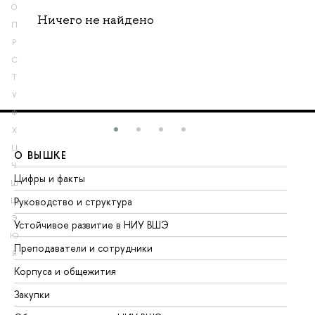
О
Ничего не найдено
П
Р
С
Т
У
Ф
Х
Ц
О ВЫШКЕ
О
Ч
Цифры и факты
Ли
Ш
Руководство и структура
До
Щ
Э
Устойчивое развитие в НИУ ВШЭ
Ол
Ю
Преподаватели и сотрудники
Пр
Я
Корпуса и общежития
Вы
Закупки
Пр