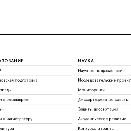
АЗОВАНИЕ
НАУКА
й
Научные подразделения
зовская подготовка
Исследовательские проек
пиады
Мониторинги
м в бакалавриат
Диссертационные советы
а+
Защиты диссертаций
м в магистратуру
Академическое развитие
рантура
Конкурсы и гранты