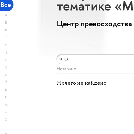
тематике «М
Все
А
Центр превосходства
Б
В
Г
Д
Е
Ж
З
Название
И
Ничего не найдено
Й
К
Л
М
Н
О
П