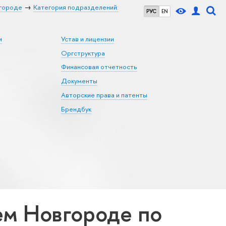
городе
Категория подразделений:
РУС
EN
и
Устав и лицензии
Оргструктура
Финансовая отчетность
Документы
Авторские права и патенты
Брендбук
м Новгороде по