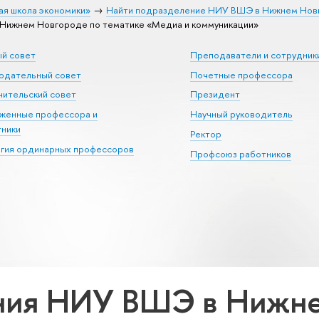
ая школа экономики»
Найти подразделение НИУ ВШЭ в Нижнем Нов
Нижнем Новгороде по тематике «Медиа и коммуникации»
ый совет
Преподаватели и сотрудник
юдательный совет
Почетные профессора
ительский совет
Президент
уженные профессора и
Научный руководитель
тники
Ректор
егия ординарных профессоров
Профсоюз работников
ния НИУ ВШЭ в Нижне