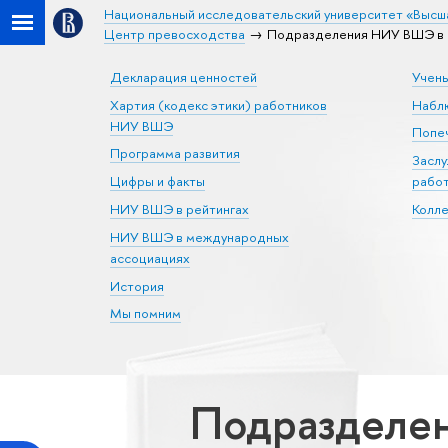
Национальный исследовательский университет «Высш
Центр превосходства
Подразделения НИУ ВШЭ в 
Декларация ценностей
Учен
Хартия (кодекс этики) работников
Набл
НИУ ВШЭ
Попеч
Программа развития
Засл
Цифры и факты
рабо
НИУ ВШЭ в рейтингах
Колл
НИУ ВШЭ в международных
ассоциациях
История
Мы помним
Подразделе