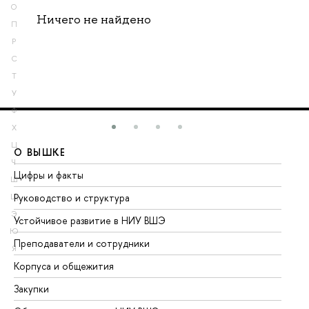
О
Ничего не найдено
П
Р
С
Т
У
Ф
Х
Ц
О ВЫШКЕ
О
Ч
Цифры и факты
Ли
Ш
Руководство и структура
До
Щ
Э
Устойчивое развитие в НИУ ВШЭ
Ол
Ю
Преподаватели и сотрудники
Пр
Я
Корпуса и общежития
Вы
Закупки
Пр