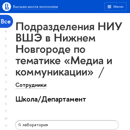
Высшая школа экономики
Меню
Все
Подразделения НИУ
А
ВШЭ в Нижнем
Б
Новгороде по
В
Г
тематике «Медиа и
Д
коммуникации»
Е
Ж
З
Сотрудники
И
Школа/Департамент
Й
К
Л
М
Н