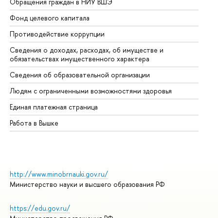
Обращения граждан в НИУ ВШЭ
Ас
Фонд целевого капитала
До
Противодействие коррупции
Це
Сведения о доходах, расходах, об имуществе и
Би
обязательствах имущественного характера
Об
Сведения об образовательной организации
Об
Людям с ограниченными возможностями здоровья
Единая платежная страница
Работа в Вышке
http://www.minobrnauki.gov.ru/
Министерство науки и высшего образования РФ
https://edu.gov.ru/