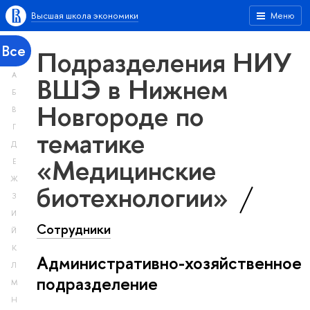
Высшая школа экономики
Меню
Все
Подразделения НИУ
А
ВШЭ в Нижнем
Б
Новгороде по
В
Г
тематике
Д
«Медицинские
Е
Ж
биотехнологии»
З
И
Сотрудники
Й
К
Административно-хозяйственное
Л
подразделение
М
Н