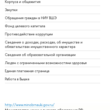
Корпуса и общежития
Вы
Закупки
Пр
Обращения граждан в НИУ ВШЭ
Ас
Фонд целевого капитала
До
Противодействие коррупции
Це
Сведения о доходах, расходах, об имуществе и
Би
обязательствах имущественного характера
Об
Сведения об образовательной организации
Об
Людям с ограниченными возможностями здоровья
Единая платежная страница
Работа в Вышке
http://www.minobrnauki.gov.ru/
Министерство науки и высшего образования РФ