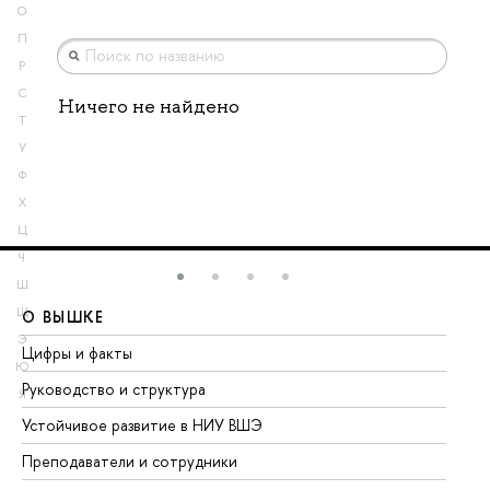
О
П
Р
С
Ничего не найдено
Т
У
Ф
Х
Ц
Ч
Ш
Щ
О ВЫШКЕ
О
Э
Цифры и факты
Ли
Ю
Руководство и структура
До
Я
Устойчивое развитие в НИУ ВШЭ
Ол
Преподаватели и сотрудники
Пр