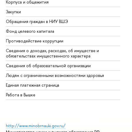
Корпуса и общежития
Вы
Закупки
Пр
Обращения граждан в НИУ ВШЭ
Ас
Фонд целевого капитала
До
Противодействие коррупции
Це
Сведения о доходах, расходах, об имуществе и
Би
обязательствах имущественного характера
Об
Сведения об образовательной организации
Об
Людям с ограниченными возможностями здоровья
Единая платежная страница
Работа в Вышке
http://www.minobrnauki.gov.ru/
Министерство науки и высшего образования РФ