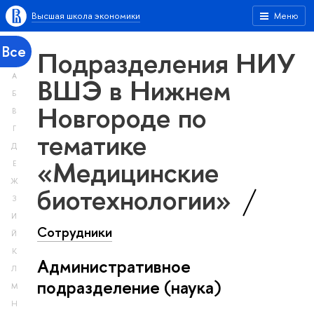
Высшая школа экономики
Меню
Все
Подразделения НИУ
А
ВШЭ в Нижнем
Б
Новгороде по
В
Г
тематике
Д
«Медицинские
Е
Ж
биотехнологии»
З
И
Сотрудники
Й
К
Административное
Л
подразделение (наука)
М
Н