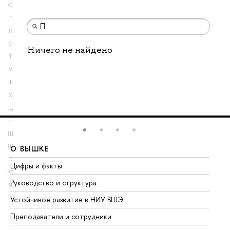
О
П
Р
С
Ничего не найдено
Т
У
Ф
Х
Ц
Ч
Ш
Щ
О ВЫШКЕ
О
Э
Цифры и факты
Ли
Ю
Руководство и структура
До
Я
Устойчивое развитие в НИУ ВШЭ
Ол
Преподаватели и сотрудники
Пр