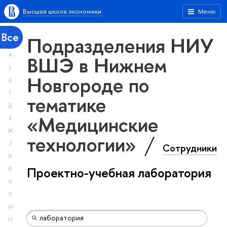
Высшая школа экономики
Меню
Все
Подразделения НИУ
А
ВШЭ в Нижнем
Б
Новгороде по
В
Г
тематике
Д
«Медицинские
Е
Ж
технологии»
З
Сотрудники
И
Проектно-учебная лаборатория
Й
К
Л
М
Н