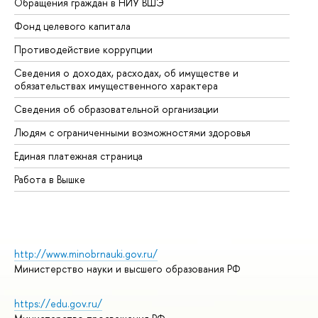
Обращения граждан в НИУ ВШЭ
Ас
Фонд целевого капитала
До
Противодействие коррупции
Це
Сведения о доходах, расходах, об имуществе и
Би
обязательствах имущественного характера
Об
Сведения об образовательной организации
Об
Людям с ограниченными возможностями здоровья
Единая платежная страница
Работа в Вышке
http://www.minobrnauki.gov.ru/
Министерство науки и высшего образования РФ
https://edu.gov.ru/