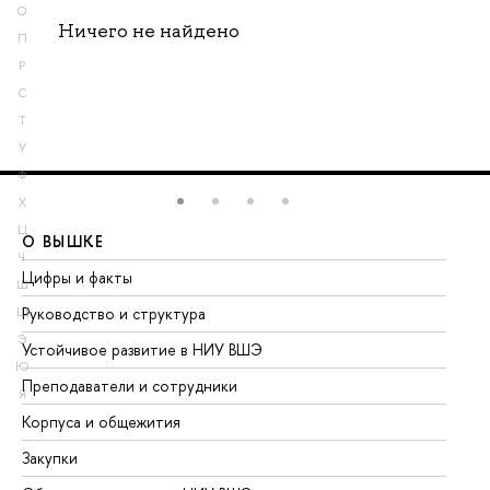
О
Ничего не найдено
П
Р
С
Т
У
Ф
Х
Ц
О ВЫШКЕ
О
Ч
Цифры и факты
Ли
Ш
Руководство и структура
До
Щ
Э
Устойчивое развитие в НИУ ВШЭ
Ол
Ю
Преподаватели и сотрудники
Пр
Я
Корпуса и общежития
Вы
Закупки
Пр