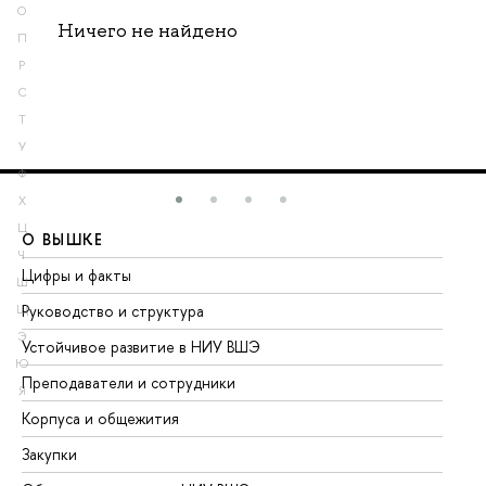
О
Ничего не найдено
П
Р
С
Т
У
Ф
Х
Ц
О ВЫШКЕ
О
Ч
Цифры и факты
Ли
Ш
Руководство и структура
До
Щ
Э
Устойчивое развитие в НИУ ВШЭ
Ол
Ю
Преподаватели и сотрудники
Пр
Я
Корпуса и общежития
Вы
Закупки
Пр