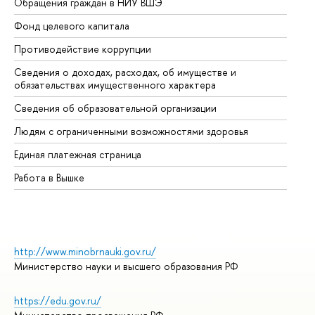
Обращения граждан в НИУ ВШЭ
Ас
Фонд целевого капитала
До
Противодействие коррупции
Це
Сведения о доходах, расходах, об имуществе и
Би
обязательствах имущественного характера
Об
Сведения об образовательной организации
Об
Людям с ограниченными возможностями здоровья
Единая платежная страница
Работа в Вышке
http://www.minobrnauki.gov.ru/
Министерство науки и высшего образования РФ
https://edu.gov.ru/