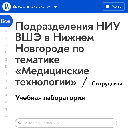
Высшая школа экономики
Меню
Все
Подразделения НИУ
А
ВШЭ в Нижнем
Б
Новгороде по
В
Г
тематике
Д
«Медицинские
Е
Ж
технологии»
З
Сотрудники
И
Учебная лаборатория
Й
К
Л
М
Н