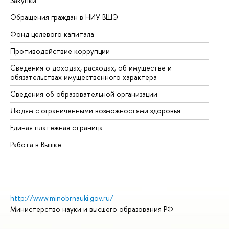
Закупки
Пр
Обращения граждан в НИУ ВШЭ
Ас
Фонд целевого капитала
До
Противодействие коррупции
Це
Сведения о доходах, расходах, об имуществе и
Би
обязательствах имущественного характера
Об
Сведения об образовательной организации
Об
Людям с ограниченными возможностями здоровья
Единая платежная страница
Работа в Вышке
http://www.minobrnauki.gov.ru/
Министерство науки и высшего образования РФ