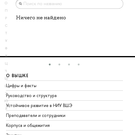
О
П
Ничего не найдено
Р
С
Т
У
Ф
Х
Ц
Ч
О ВЫШКЕ
О
Ш
Цифры и факты
Ли
Щ
Э
Руководство и структура
До
Ю
Устойчивое развитие в НИУ ВШЭ
Ол
Я
Преподаватели и сотрудники
Пр
Корпуса и общежития
Вы