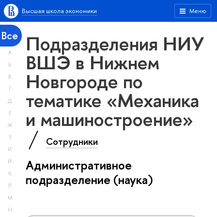
Высшая школа экономики
Меню
Все
Подразделения НИУ
А
ВШЭ в Нижнем
Б
Новгороде по
В
Г
тематике «Механика
Д
и машиностроение»
Е
Ж
З
Сотрудники
И
Административное
Й
К
подразделение (наука)
Л
М
Н