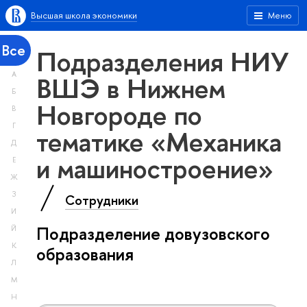
Высшая школа экономики
Меню
Все
Подразделения НИУ
А
ВШЭ в Нижнем
Б
Новгороде по
В
Г
тематике «Механика
Д
и машиностроение»
Е
Ж
З
Сотрудники
И
Подразделение довузовского
Й
К
образования
Л
М
Н