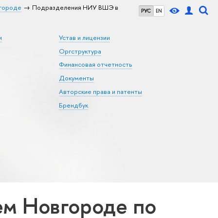
городе
Подразделения НИУ ВШЭ в
РУС
EN
и
Устав и лицензии
Оргструктура
Финансовая отчетность
Документы
Авторские права и патенты
Брендбук
м Новгороде по