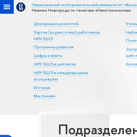
Национальный исследовательский университет «Высш
Нижнем Новгороде по тематике «Нанотехнологии»
Декларация ценностей
Учен
Хартия (кодекс этики) работников
Набл
НИУ ВШЭ
Попеч
Программа развития
Засл
Цифры и факты
рабо
НИУ ВШЭ в рейтингах
Колл
НИУ ВШЭ в международных
ассоциациях
История
Мы помним
Подразделе