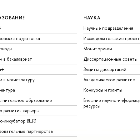
АЗОВАНИЕ
НАУКА
й
Научные подразделения
зовская подготовка
Исследовательские проек
пиады
Мониторинги
м в бакалавриат
Диссертационные советы
а+
Защиты диссертаций
м в магистратуру
Академическое развитие
рантура
Конкурсы и гранты
лнительное образование
Внешние научно-информац
ресурсы
р развития карьеры
ес-инкубатор ВШЭ
зовательные партнерства