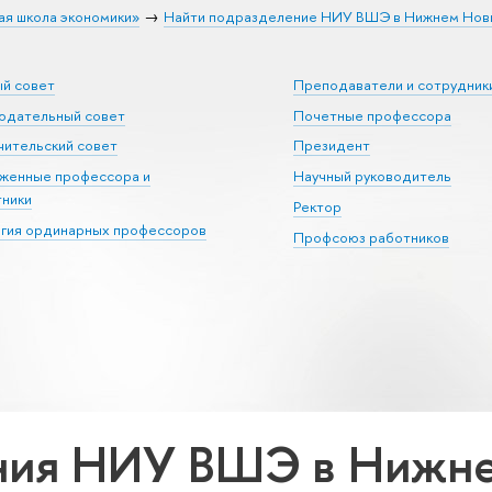
ая школа экономики»
Найти подразделение НИУ ВШЭ в Нижнем Нов
ый совет
Преподаватели и сотрудник
юдательный совет
Почетные профессора
ительский совет
Президент
уженные профессора и
Научный руководитель
тники
Ректор
егия ординарных профессоров
Профсоюз работников
ния НИУ ВШЭ в Нижне