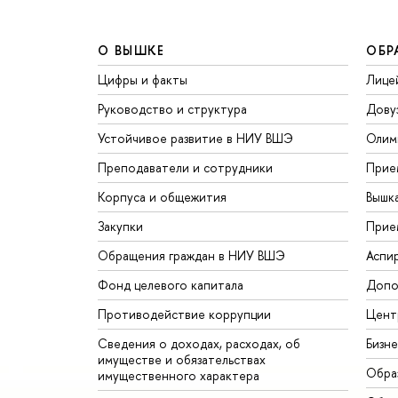
О ВЫШКЕ
ОБР
Цифры и факты
Лице
Руководство и структура
Дову
Устойчивое развитие в НИУ ВШЭ
Олим
Преподаватели и сотрудники
Прие
Корпуса и общежития
Вышк
Закупки
Прие
Обращения граждан в НИУ ВШЭ
Аспи
Фонд целевого капитала
Допо
Противодействие коррупции
Цент
Сведения о доходах, расходах, об
Бизн
имуществе и обязательствах
Обра
имущественного характера