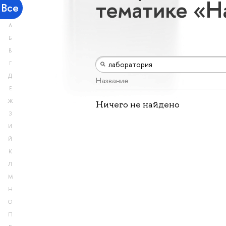
тематике «Н
Все
А
Б
В
Г
Д
Название
Е
Ж
Ничего не найдено
З
И
Й
К
Л
М
Н
О
П