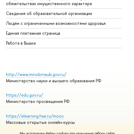
обязательствах имущественного характера
Об
Сведения об образовательной организации
Об
Людям с ограниченными возможностями здоровья
Единая платежная страница
Работа в Вышке
http://www.minobrnauki.gov.ru/
Министерство науки и высшего образования РФ
https://edu.gov.ru/
Министерство просвещения РФ
https://elearning.hse.ru/mooc
Массовые открытые онлайн-курсы
Мы используем файлы cookies для улучшения работы сайта