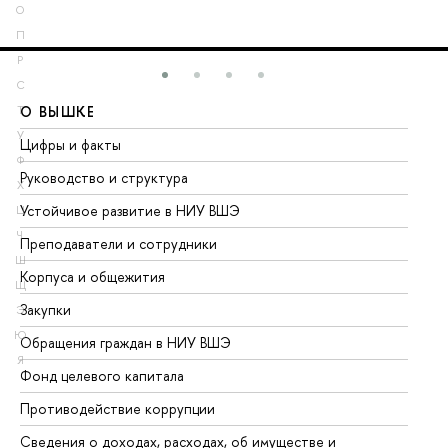
О
П
Р
С
О ВЫШКЕ
О
Т
У
Цифры и факты
Ли
Ф
Руководство и структура
До
Х
Устойчивое развитие в НИУ ВШЭ
Ол
Ц
Ч
Преподаватели и сотрудники
Пр
Ш
Корпуса и общежития
Вы
Щ
Закупки
Пр
Э
Ю
Обращения граждан в НИУ ВШЭ
Ас
Я
Фонд целевого капитала
До
Противодействие коррупции
Це
Сведения о доходах, расходах, об имуществе и
Би