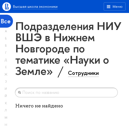
Высшая школа экономики
Меню
Все
Подразделения НИУ
А
ВШЭ в Нижнем
Б
Новгороде по
В
Г
тематике «Науки о
Д
Земле»
Е
Сотрудники
Ж
З
И
Й
К
Ничего не найдено
Л
М
Н