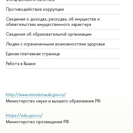
Противодействие коррупции
Це
Сведения о доходах, расходах, об имуществе и
Би
обязательствах имущественного характера
Об
Сведения об образовательной организации
Об
Людям с ограниченными возможностями здоровья
Единая платежная страница
Работа в Вышке
http://www.minobrnauki.gov.ru/
Министерство науки и высшего образования РФ
https://edu.gov.ru/
Министерство просвещения РФ