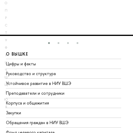
О
П
Р
С
Т
У
Ф
О ВЫШКЕ
О
Х
Ц
Цифры и факты
Ли
Ч
Руководство и структура
До
Ш
Устойчивое развитие в НИУ ВШЭ
Ол
Щ
Э
Преподаватели и сотрудники
Пр
Ю
Корпуса и общежития
Вы
Я
Закупки
Пр
Обращения граждан в НИУ ВШЭ
Ас
Фонд целевого капитала
До