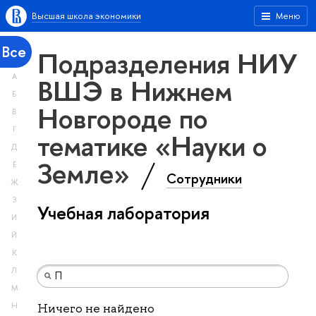
Высшая школа экономики
Меню
Все
Подразделения НИУ
А
ВШЭ в Нижнем
Б
Новгороде по
В
Г
тематике «Науки о
Д
Земле»
Е
Сотрудники
Ж
З
Учебная лаборатория
И
Й
К
Л
М
Н
Ничего не найдено