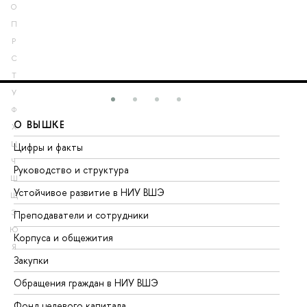
О
П
Р
С
Т
У
Ф
О ВЫШКЕ
О
Х
Ц
Цифры и факты
Ли
Ч
Руководство и структура
До
Ш
Устойчивое развитие в НИУ ВШЭ
Ол
Щ
Э
Преподаватели и сотрудники
Пр
Ю
Корпуса и общежития
Вы
Я
Закупки
Пр
Обращения граждан в НИУ ВШЭ
Ас
Фонд целевого капитала
До