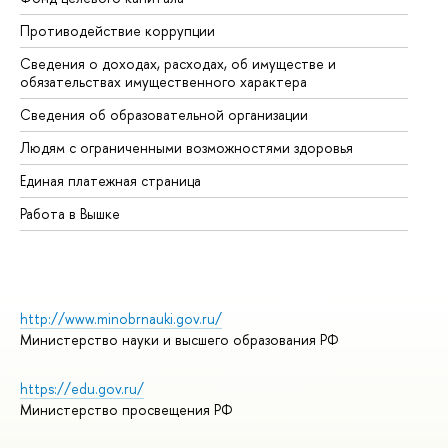
Противодействие коррупции
Це
Сведения о доходах, расходах, об имуществе и
Би
обязательствах имущественного характера
Об
Сведения об образовательной организации
Об
Людям с ограниченными возможностями здоровья
Единая платежная страница
Работа в Вышке
http://www.minobrnauki.gov.ru/
Министерство науки и высшего образования РФ
https://edu.gov.ru/
Министерство просвещения РФ