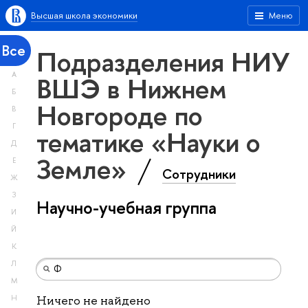
Высшая школа экономики
Меню
Все
Подразделения НИУ
А
ВШЭ в Нижнем
Б
Новгороде по
В
Г
тематике «Науки о
Д
Земле»
Е
Сотрудники
Ж
З
Научно-учебная группа
И
Й
К
Л
М
Н
Ничего не найдено