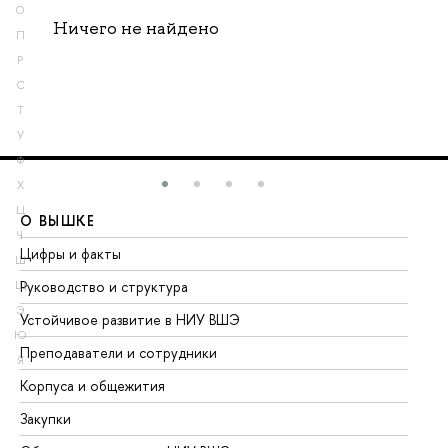
О
Ничего не найдено
П
Р
С
Т
У
Ф
Х
Ц
О ВЫШКЕ
О
Ч
Цифры и факты
Ли
Ш
Руководство и структура
До
Щ
Э
Устойчивое развитие в НИУ ВШЭ
Ол
Ю
Преподаватели и сотрудники
Пр
Я
Корпуса и общежития
Вы
Закупки
Пр