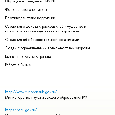
Обращения граждан в НИУ ВШЭ
Ас
Фонд целевого капитала
До
Противодействие коррупции
Це
Сведения о доходах, расходах, об имуществе и
Би
обязательствах имущественного характера
Об
Сведения об образовательной организации
Об
Людям с ограниченными возможностями здоровья
Единая платежная страница
Работа в Вышке
http://www.minobrnauki.gov.ru/
Министерство науки и высшего образования РФ
https://edu.gov.ru/