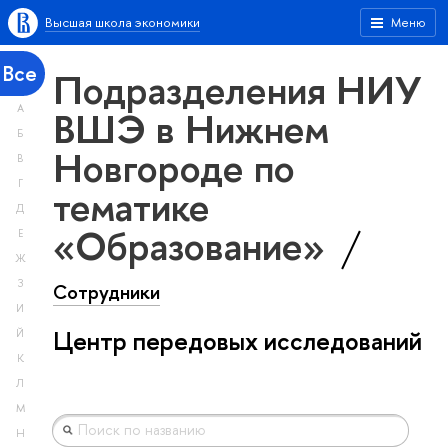
Высшая школа экономики
Меню
Все
Подразделения НИУ
А
ВШЭ в Нижнем
Б
Новгороде по
В
Г
тематике
Д
«Образование»
Е
Ж
З
Сотрудники
И
Центр передовых исследований
Й
К
Л
М
Н