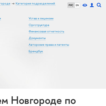
городе
Категория подразделений:
РУС
EN
и
Устав и лицензии
Оргструктура
Финансовая отчетность
Документы
Авторские права и патенты
Брендбук
м Новгороде по