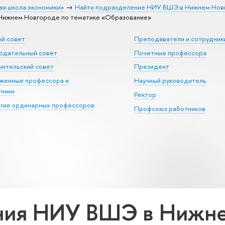
ая школа экономики»
Найти подразделение НИУ ВШЭ в Нижнем Нов
ижнем Новгороде по тематике «Образование»
ый совет
Преподаватели и сотрудник
юдательный совет
Почетные профессора
ительский совет
Президент
уженные профессора и
Научный руководитель
тники
Ректор
егия ординарных профессоров
Профсоюз работников
ния НИУ ВШЭ в Нижне