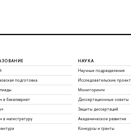
АЗОВАНИЕ
НАУКА
й
Научные подразделения
зовская подготовка
Исследовательские проек
пиады
Мониторинги
м в бакалавриат
Диссертационные советы
а+
Защиты диссертаций
м в магистратуру
Академическое развитие
рантура
Конкурсы и гранты