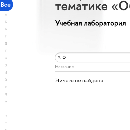
тематике «О
Все
А
Учебная лаборатория
Б
В
Г
Д
Е
Ж
З
Название
И
Ничего не найдено
Й
К
Л
М
Н
О
П