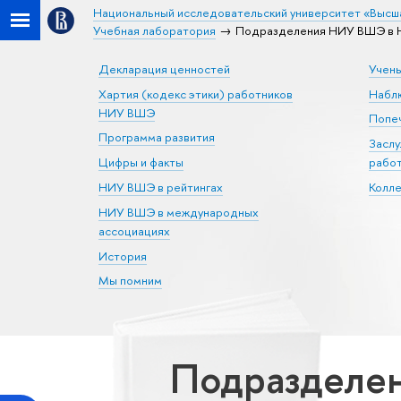
Национальный исследовательский университет «Высш
Учебная лаборатория
Подразделения НИУ ВШЭ в Н
Декларация ценностей
Учен
Хартия (кодекс этики) работников
Набл
НИУ ВШЭ
Попеч
Программа развития
Засл
Цифры и факты
рабо
НИУ ВШЭ в рейтингах
Колл
НИУ ВШЭ в международных
ассоциациях
История
Мы помним
Подразделе