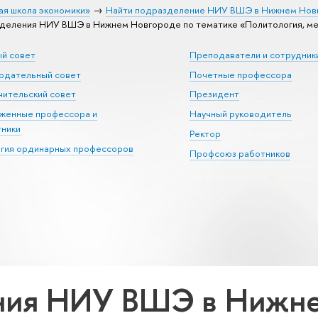
ая школа экономики»
Найти подразделение НИУ ВШЭ в Нижнем Нов
деления НИУ ВШЭ в Нижнем Новгороде по тематике «Политология, м
ый совет
Преподаватели и сотрудник
юдательный совет
Почетные профессора
ительский совет
Президент
уженные профессора и
Научный руководитель
тники
Ректор
егия ординарных профессоров
Профсоюз работников
ния НИУ ВШЭ в Нижне