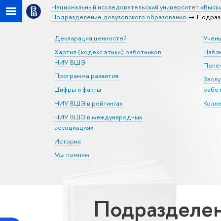
Национальный исследовательский университет «Высш
Подразделение довузовского образования
Подраз
Декларация ценностей
Учен
Хартия (кодекс этики) работников
Набл
НИУ ВШЭ
Попеч
Программа развития
Засл
Цифры и факты
рабо
НИУ ВШЭ в рейтингах
Колл
НИУ ВШЭ в международных
ассоциациях
История
Мы помним
Подразделе