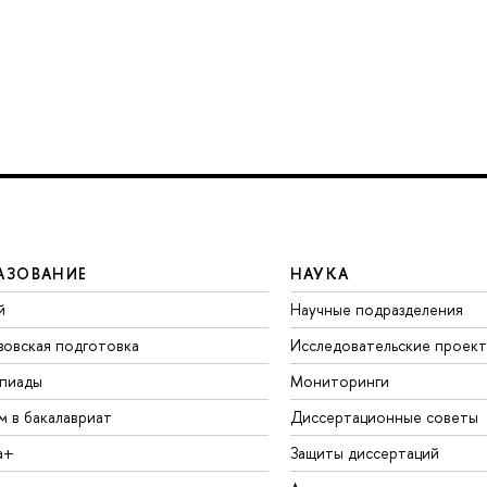
АЗОВАНИЕ
НАУКА
й
Научные подразделения
зовская подготовка
Исследовательские проек
пиады
Мониторинги
м в бакалавриат
Диссертационные советы
а+
Защиты диссертаций