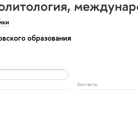
олитология, междунар
ики
вского образования
Контакты