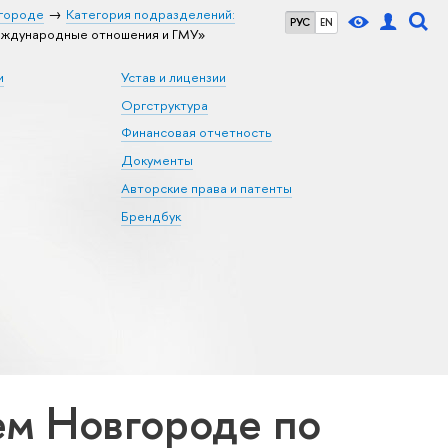
городе
Категория подразделений:
РУС
EN
еждународные отношения и ГМУ»
и
Устав и лицензии
Оргструктура
Финансовая отчетность
Документы
Авторские права и патенты
Брендбук
м Новгороде по