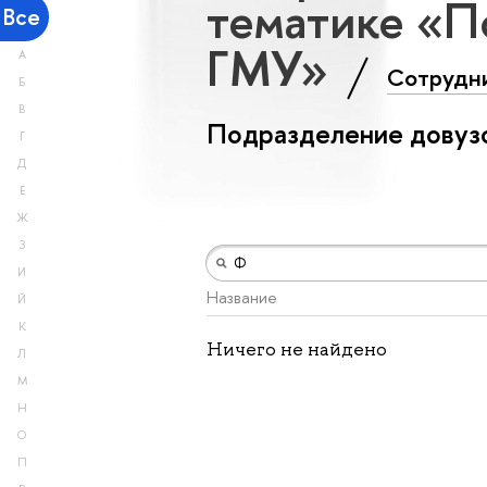
тематике «П
Все
ГМУ»
А
Сотрудн
Б
В
Подразделение довузо
Г
Д
Е
Ж
З
И
Название
Й
К
Ничего не найдено
Л
М
Н
О
П