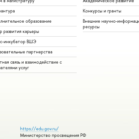
м в магистратуру
Академическое развитие
рантура
Конкурсы и гранты
лнительное образование
Внешние научно-информац
ресурсы
р развития карьеры
ес-инкубатор ВШЭ
зовательные партнерства
ная связь и взаимодействие с
чателями услуг
https://edu.gov.ru/
Министерство просвещения РФ