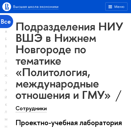
Высшая школа экономики
Меню
Все
Подразделения НИУ
А
ВШЭ в Нижнем
Б
Новгороде по
В
Г
тематике
Д
«Политология,
Е
Ж
международные
З
отношения и ГМУ»
И
Й
К
Сотрудники
Л
М
Проектно-учебная лаборатория
Н