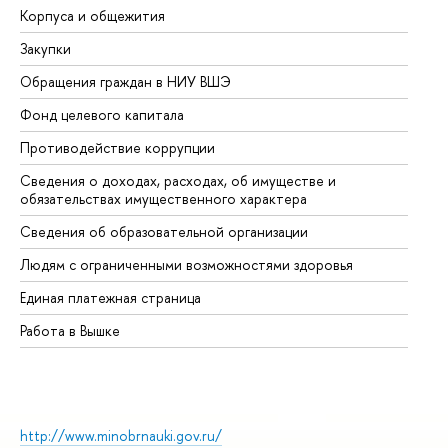
Корпуса и общежития
Вы
Закупки
Пр
Обращения граждан в НИУ ВШЭ
Ас
Фонд целевого капитала
До
Противодействие коррупции
Це
Сведения о доходах, расходах, об имуществе и
Би
обязательствах имущественного характера
Об
Сведения об образовательной организации
Об
Людям с ограниченными возможностями здоровья
Единая платежная страница
Работа в Вышке
http://www.minobrnauki.gov.ru/