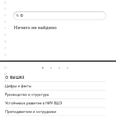
О
П
Р
С
Ничего не найдено
Т
У
Ф
Х
Ц
Ч
Ш
Щ
О ВЫШКЕ
О
Э
Цифры и факты
Ли
Ю
Я
Руководство и структура
До
Устойчивое развитие в НИУ ВШЭ
Ол
Преподаватели и сотрудники
Пр